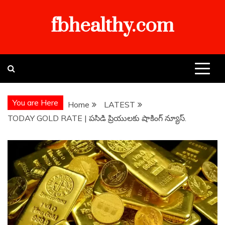
Skip
fbhealthy.com
to
content
You are Here
Home
LATEST
TODAY GOLD RATE | పసిడి ప్రియులకు షాకింగ్ న్యూస్.