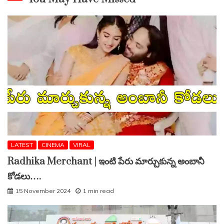
LATEST
CINEMA
VIRAL
Radhika Merchant | ఇంటి పేరు మార్చుకున్న అంబానీ
కోడలు….
15 November 2024
1 min read