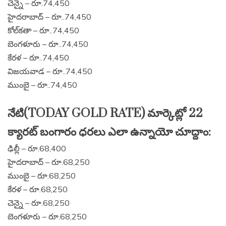
చెన్నై – రూ.74,450
హైదరాబాద్ – రూ..74,450
కోల్‌కతా – రూ..74,450
బెంగళూరు – రూ..74,450
కేరళ – రూ..74,450
విజయవాడ – రూ..74,450
ముంబై – రూ..74,450
నేటి(TODAY GOLD RATE) మార్కెట్లో 22
క్యారట్ బంగారం ధరలు ఎలా ఉన్నాయో చూద్దాం:
ఢిల్లీ – రూ.68,400
హైదరాబాద్ – రూ.68,250
ముంబై – రూ.68,250
కేరళ – రూ.68,250
చెన్నై – రూ.68,250
బెంగళూరు – రూ.68,250