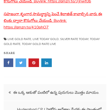
కొనుగోలు చేయండి. Buylink: https://amzn.to/3Jnwt0b
సహజంగా శృంగార సామర్ధ్యాన్ని పెంచే శిలాజిత్ కావాల్సిన వారు ఈ
లింకు ద్వారా కొనుగోలు చేయండి. Buylink:
https://amzn.to/410phO7
LIVE GOLD RATE
,
LIVE TODAY GOLD
,
SILVER RATE TODAY
,
TODAY
GOLD RATE
,
TODAY GOLD RATE LIVE
SHARE
Post
ఈ ఒక్క ఆకుతో పంటిలో ఉన్న పురుగులు మొత్తం మాయం.
navigation
Hyderabad CP | హైకోర్టు ఆదేశాల మేరకు ఈ ప్రాంతంలో