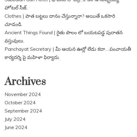
హోటల్ సీజ్.
Clothes | పాత బట్టలు దానం చేస్తున్నారా? అయితే ఒకసారి
చూడండి.
Ancient Things Found | రైతు పొలం లో బయటపడ్డ పురాతన
వస్తువులు.
Panchayat Secretary | మీ ఆయన ఊర్లో లేడు కదా….పంచాయతీ
కార్యదర్శి పై మహిళా ఫిర్యాదు.
Archives
November 2024
October 2024
September 2024
July 2024
June 2024