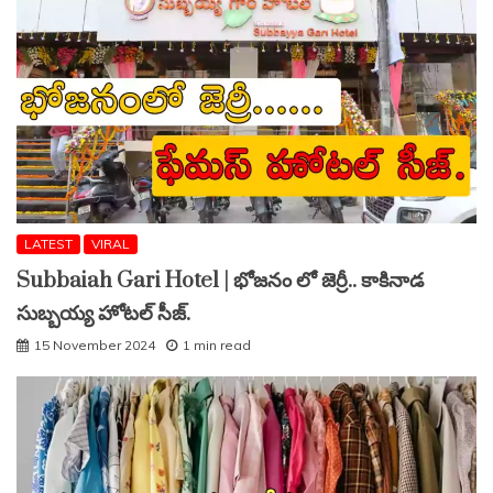
LATEST
VIRAL
Subbaiah Gari Hotel | భోజనం లో జెర్రీ.. కాకినాడ
సుబ్బయ్య హోటల్ సీజ్.
15 November 2024
1 min read