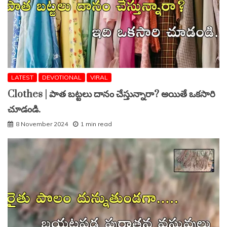
LATEST
DEVOTIONAL
VIRAL
Clothes | పాత బట్టలు దానం చేస్తున్నారా? అయితే ఒకసారి
చూడండి.
8 November 2024
1 min read