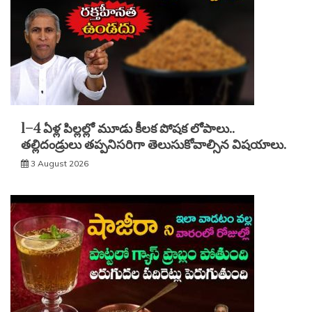
1–4 ఏళ్ల పిల్లల్లో మూడు కీలక పోషక లోపాలు..
తల్లిదండ్రులు తప్పనిసరిగా తెలుసుకోవాల్సిన విషయాలు.
3 August 2026