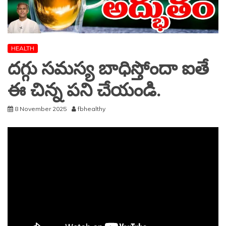
HEALTH
దగ్గు సమస్య బాధిస్తోందా ఐతే
ఈ చిన్న పని చేయండి.
8 November 2025
fbhealthy