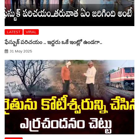
LATEST
VIRAL
ఫేస్బుక్ పరిచయం .. ఇద్దరు ఒకే ఇంట్లో ఉండగా..
31 May 2025