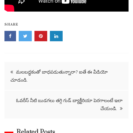
SHARE
Post
మలబద్ధకంతో బాధపడుతున్నారా? ఐతే ఈ వీడియో
చూడండి.
navigation
ఓవరీస్ నీటి బుడగలు తగ్గి గుడ్ బ్యాక్టీరియా పెరగాలంటే ఇలా
చేయండి.
Related Posts