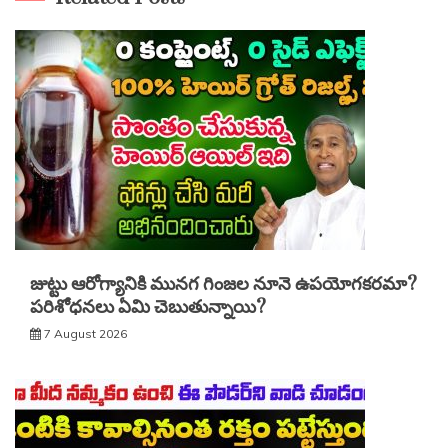
జుట్టు ఆరోగ్యానికి మునగ గింజల నూనె ఉపయోగకరమా?
పరిశోధనలు ఏమి చెబుతున్నాయి?
7 August 2026