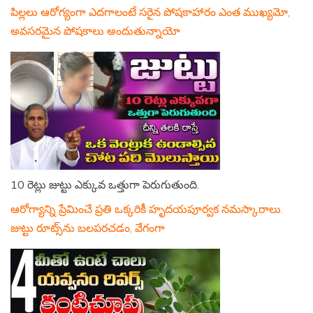
పిల్లలు ఆరోగ్యంగా ఎదగాలంటే సరైన పోషకాహారం ఎంత ముఖ్యమో,
అవసరమైన పోషకాలు అందుతున్నాయో
10 రెట్లు జుట్టు ఎక్కువ ఒత్తుగా పెరుగుతుంది.
ఆరోగ్యాన్ని ప్రేమించే ప్రతి ఒక్కరికీ హృదయపూర్వక నమస్కారాలు.
జుట్టు రూట్స్‌ను బలపరచడం, వేగంగా