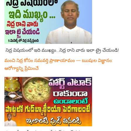
నిద్ర విషయంలో ఇది ముఖ్యం…నిద్ర రాని వారు ఇలా ట్రై చేయండి!
మంచి నిద్ర కోసం సమవర్తి ప్రాణాయామం — ఋషుల విజ్ఞానం:
ఆరోగ్యాన్ని ప్రేమించే