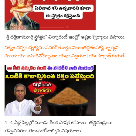
“శ్రీ దక్షిణామూర్తి స్త్రోత్రం” విన్నారంటే ఇంట్లో అష్టఐశ్వర్యాలు వస్తాయి.
విశ్వం దర్పణదృశ్యమాననగరీతుల్యం నిజాంతర్గతంపశ్యన్నాత్మని
మాయయా బహిరివోద్భూతం యథా నిద్రయా |యః సాక్షాత్ కురుతే
1–4 ఏళ్ల పిల్లల్లో మూడు కీలక పోషక లోపాలు.. తల్లిదండ్రులు
తప్పనిసరిగా తెలుసుకోవాల్సిన విషయాలు.