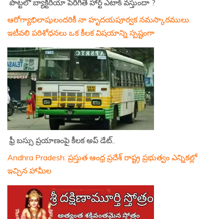
పొట్టలో బ్యాక్టీరియా పెరిగితే హార్ట్ ఎటాక్ వస్తుందా ?
ఆరోగ్యాభిలాషులందరికీ నా హృదయపూర్వక నమస్కారములు.
ఇటీవలి పరిశోధనలు ఒక కీలక విషయాన్ని స్పష్టంగా
ఫ్రీ బస్సు ప్రయాణంపై కీలక అప్ డేట్..
Andhra Pradesh: ప్రస్తుత ఆంధ్ర ప్రదేశ్ రాష్ట్ర ప్రభుత్వం ఎన్నికల్లో
ఇచ్చిన హామీల