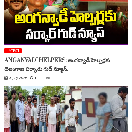
LATEST
ANGANVADI HELPERS: అంగన్వాడీ హెల్పర్లకు
తెలంగాణ సర్కారు గుడ్ న్యూస్.
3 July 2025
1 min read