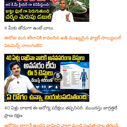
4 మీకు తోడుగా ఉంటే చాలు.
ఈరోజు మన శరీరానికి కావలసిన అతి ముఖ్యమైన ఫ్యాట్ సాల్యుబుల్
విటమిన్స్ నాలుగుటిని
40 ఏళ్లు దాటాక ఈ ఆరోగ్య పరీక్షలు తప్పనిసరి.. ముందస్తు జాగ్రత్తలే
ప్రాణ రక్షణ
ఆరోగ్యం బాగానే ఉందని భావించి చాలా మంది సంవత్సరాల తరబడి