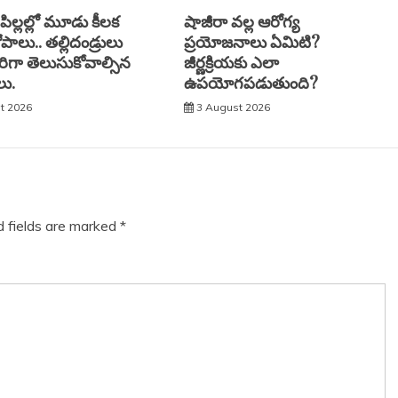
 పిల్లల్లో మూడు కీలక
షాజీరా వల్ల ఆరోగ్య
ాలు.. తల్లిదండ్రులు
ప్రయోజనాలు ఏమిటి?
రిగా తెలుసుకోవాల్సిన
జీర్ణక్రియకు ఎలా
ు.
ఉపయోగపడుతుంది?
t 2026
3 August 2026
d fields are marked
*