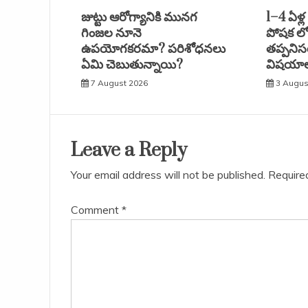
జుట్టు ఆరోగ్యానికి మునగ
1–4 ఏళ్ల
గింజల నూనె
పోషక లోప
ఉపయోగకరమా? పరిశోధనలు
తప్పనిస
ఏమి చెబుతున్నాయి?
విషయాల
7 August 2026
3 Augus
Leave a Reply
Your email address will not be published.
Require
Comment
*