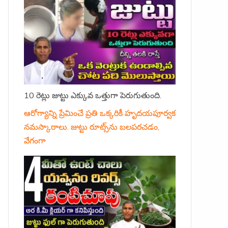
10 రెట్లు జుట్టు ఎక్కువ ఒత్తుగా పెరుగుతుంది.
ఆరోగ్యాన్ని ప్రేమించే ప్రతి ఒక్కరికీ హృదయపూర్వక
నమస్కారాలు. జుట్టు రూట్స్‌ను బలపరచడం,
వేగంగా