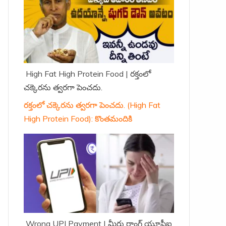
High Fat High Protein Food | రక్తంలో
చక్కెరను త్వరగా పెంచదు.
రక్తంలో చక్కెరను త్వరగా పెంచదు. (High Fat
High Protein Food): కొంతమందికి
Wrong UPI Payment | మీరు రాంగ్ యూపీఐ