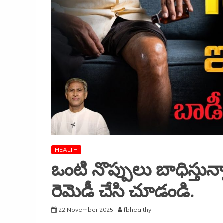
HEALTH
ఒంటి నొప్పులు బాధిస్తు
రెమెడీ చేసి చూడండి.
22 November 2025
fbhealthy