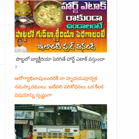
పొట్టలో బ్యాక్టీరియా పెరిగితే హార్ట్ ఎటాక్ వస్తుందా
?
ఆరోగ్యాభిలాషులందరికీ నా హృదయపూర్వక
నమస్కారములు. ఇటీవలి పరిశోధనలు ఒక కీలక
విషయాన్ని స్పష్టంగా