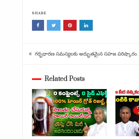
SHARE
Post
గర్భధారణ సమస్యలకు అద్భుతమైన సహజ పరిష్కారం.
navigation
Related Posts