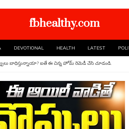
fbhealthy.com
A
DEVOTIONAL
HEALTH
LATEST
POLI
్పులు బాధిస్తున్నాయా? ఐతే ఈ చిన్న హోమ్ రెమెడీ చేసి చూడండి.