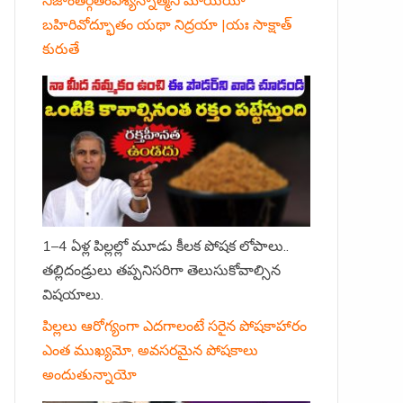
బహిరివోద్భూతం యథా నిద్రయా |యః సాక్షాత్
కురుతే
1–4 ఏళ్ల పిల్లల్లో మూడు కీలక పోషక లోపాలు..
తల్లిదండ్రులు తప్పనిసరిగా తెలుసుకోవాల్సిన
విషయాలు.
పిల్లలు ఆరోగ్యంగా ఎదగాలంటే సరైన పోషకాహారం
ఎంత ముఖ్యమో, అవసరమైన పోషకాలు
అందుతున్నాయో