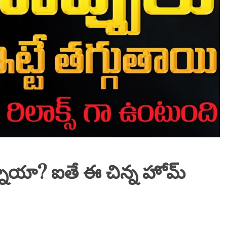
న్నాయా? ఐతే ఈ చిన్న హోమ్