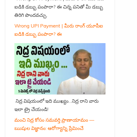
ఐడికి డబ్బు పంపారా? ఈ చిన్న పనితో మీ డబ్బు
తిరిగి పొందవచ్చు.
Wrong UPI Payment | మీరు రాంగ్ యూపీఐ
ఐడికి డబ్బు పంపారా? ఈ
నిద్ర విషయంలో ఇది ముఖ్యం…నిద్ర రాని వారు
ఇలా ట్రై చేయండి!
మంచి నిద్ర కోసం సమవర్తి ప్రాణాయామం —
ఋషుల విజ్ఞానం: ఆరోగ్యాన్ని ప్రేమించే