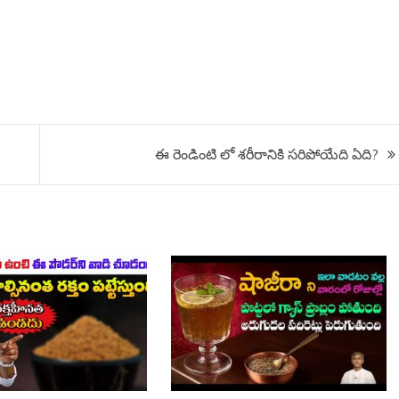
ఈ రెండింటి లో శరీరానికి సరిపోయేది ఏది?