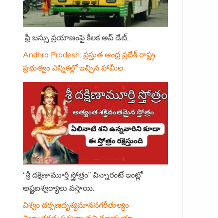
ఫ్రీ బస్సు ప్రయాణంపై కీలక అప్ డేట్..
Andhra Pradesh: ప్రస్తుత ఆంధ్ర ప్రదేశ్ రాష్ట్ర
ప్రభుత్వం ఎన్నికల్లో ఇచ్చిన హామీల
“శ్రీ దక్షిణామూర్తి స్త్రోత్రం” విన్నారంటే ఇంట్లో
అష్టఐశ్వర్యాలు వస్తాయి.
విశ్వం దర్పణదృశ్యమాననగరీతుల్యం
నిజాంతర్గతంపశ్యన్నాత్మని మాయయా