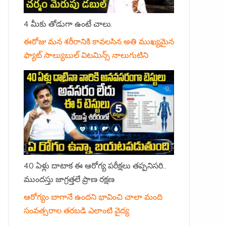
4 మీకు తోడుగా ఉంటే చాలు.
ఈరోజు మన శరీరానికి కావలసిన అతి ముఖ్యమైన
ఫ్యాట్ సాల్యుబుల్ విటమిన్స్ నాలుగుటిని
40 ఏళ్లు దాటాక ఈ ఆరోగ్య పరీక్షలు తప్పనిసరి..
ముందస్తు జాగ్రత్తలే ప్రాణ రక్షణ
ఆరోగ్యం బాగానే ఉందని భావించి చాలా మంది
సంవత్సరాల తరబడి ఎలాంటి వైద్య