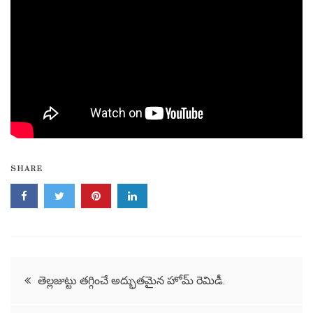
SHARE
Post
తెల్లజుట్టు తగ్గించే అద్భుతమైన హోమ్ రెమిడీ.