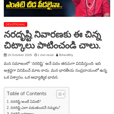
DEVOTIONAL
నరదృష్టి నివారణకు ఈ చిన్న
చిట్కాలు పాటించండి చాలు.
15 October 2025
1 min read
fbhealthy
మన సమాజంలో “నరదిష్టి” అనే పదం తరచుగా వినిపిస్తుంది. ఇది
అశ్రద్ధగా వినిపించే మాట కాదు, మన భారతీయ సంప్రదాయంలో ఉన్న
ఒక విశ్వాసం, ఒక ఆధ్యాత్మిక భావన.
Table of Contents
నరదిష్టి అంటే ఏమిటి?
నరదిష్టి ఎలా పడుతుందనే నమ్మకం?
నరదిష్టి లక్షణాలు