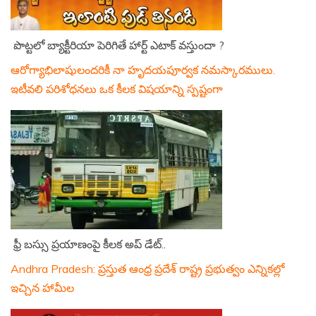
పొట్టలో బ్యాక్టీరియా పెరిగితే హార్ట్ ఎటాక్ వస్తుందా ?
ఆరోగ్యాభిలాషులందరికీ నా హృదయపూర్వక నమస్కారములు.
ఇటీవలి పరిశోధనలు ఒక కీలక విషయాన్ని స్పష్టంగా
ఫ్రీ బస్సు ప్రయాణంపై కీలక అప్ డేట్..
Andhra Pradesh: ప్రస్తుత ఆంధ్ర ప్రదేశ్ రాష్ట్ర ప్రభుత్వం ఎన్నికల్లో
ఇచ్చిన హామీల