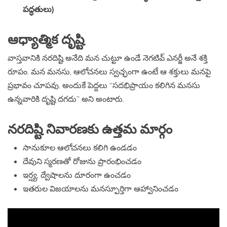
పద్ధతులు)
ఆధ్యాత్మిక దృష్టి
వాస్తవానికి నరదిష్టి అనేది మన చుట్టూ ఉండే నెగటివ్ ఎనర్జీ అనే శక్తి
రూపం. మన మనసు, ఆలోచనలు స్వచ్ఛంగా ఉంటే ఆ శక్తులు మనపై
ప్రభావం చూపవు. అందుకే పెద్దలు “సదభిప్రాయం కలిగిన మనసు
ఉన్నవారికి దృష్టి దగదు” అని అంటారు.
నరదిష్టి నివారణకు ఉత్తమ మార్గం
సానుకూల ఆలోచనలు కలిగి ఉండడం
దేవుని స్మరణతో రోజును ప్రారంభించడం
ఇర్ష్య, ద్వేషాలను దూరంగా ఉంచడం
ఇతరుల విజయాలను మనస్పూర్తిగా ఆహ్వానించడం