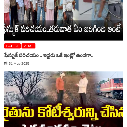
LATEST
VIRAL
ఫేస్బుక్ పరిచయం .. ఇద్దరు ఒకే ఇంట్లో ఉండగా..
31 May 2025