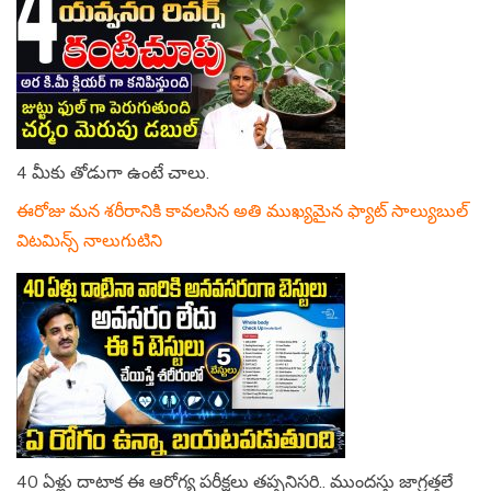
4 మీకు తోడుగా ఉంటే చాలు.
ఈరోజు మన శరీరానికి కావలసిన అతి ముఖ్యమైన ఫ్యాట్ సాల్యుబుల్
విటమిన్స్ నాలుగుటిని
40 ఏళ్లు దాటాక ఈ ఆరోగ్య పరీక్షలు తప్పనిసరి.. ముందస్తు జాగ్రత్తలే