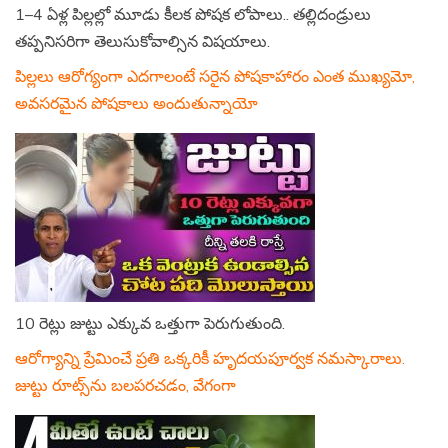
1–4 ఏళ్ల పిల్లల్లో మూడు కీలక పోషక లోపాలు.. తల్లిదండ్రులు
తప్పనిసరిగా తెలుసుకోవాల్సిన విషయాలు.
పిల్లలు ఆరోగ్యంగా ఎదగాలంటే సరైన పోషకాహారం ఎంత ముఖ్యమో,
అవసరమైన పోషకాలు అందుతున్నాయో
10 రెట్లు జుట్టు ఎక్కువ ఒత్తుగా పెరుగుతుంది.
ఆరోగ్యాన్ని ప్రేమించే ప్రతి ఒక్కరికీ హృదయపూర్వక నమస్కారాలు.
జుట్టు రూట్స్‌ను బలపరచడం, వేగంగా