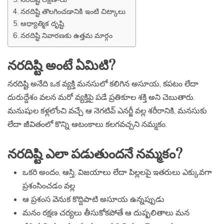
నరదిష్టి తొలగించడానికి ఇంటి చిట్కాలు
ఆధ్యాత్మిక దృష్టి
నరదిష్టి నివారణకు ఉత్తమ మార్గం
నరదిష్టి అంటే ఏమిటి?
నరదిష్టి అనేది ఒక వ్యక్తి మనసులో కలిగిన అసూయ, కపటం లేదా
దురుద్దేశం వలన మరో వ్యక్తిపై పడే ప్రతికూల శక్తి అని చెబుతారు.
మనుషుల కళ్లలోంచి వచ్చే ఆ నెగటివ్ ఎనర్జీ వల్ల శరీరానికి, మనసుకు
లేదా జీవితంలో కొన్ని ఆటంకాలు కలగవచ్చని నమ్మకం.
నరదిష్టి ఎలా పడుతుందనే నమ్మకం?
ఒకరి అందం, ఆస్తి, విజయాలు లేదా పిల్లలపై ఇతరులు ఎక్కువగా
ప్రశంసించడం వల్ల
ఆ ప్రశంస వెనుక కొద్దిపాటి అసూయ ఉన్నప్పుడు
మనం రక్షణ చర్యలు తీసుకోకపోతే ఆ దుష్ఫలితాలు మన