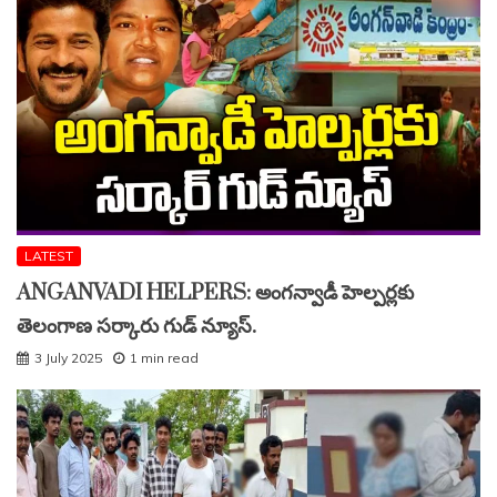
LATEST
ANGANVADI HELPERS: అంగన్వాడీ హెల్పర్లకు
తెలంగాణ సర్కారు గుడ్ న్యూస్.
3 July 2025
1 min read