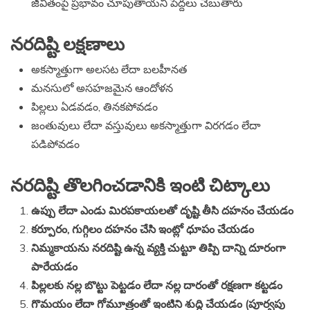
జీవితంపై ప్రభావం చూపుతాయని పెద్దలు చెబుతారు
నరదిష్టి లక్షణాలు
అకస్మాత్తుగా అలసట లేదా బలహీనత
మనసులో అసహజమైన ఆందోళన
పిల్లలు ఏడవడం, తినకపోవడం
జంతువులు లేదా వస్తువులు అకస్మాత్తుగా విరగడం లేదా
పడిపోవడం
నరదిష్టి తొలగించడానికి ఇంటి చిట్కాలు
ఉప్పు లేదా ఎండు మిరపకాయలతో దృష్టి తీసి దహనం చేయడం
కర్పూరం, గుగ్గిలం దహనం చేసి ఇంట్లో ధూపం చేయడం
నిమ్మకాయను నరదిష్టి ఉన్న వ్యక్తి చుట్టూ తిప్పి దాన్ని దూరంగా
పారేయడం
పిల్లలకు నల్ల బొట్టు పెట్టడం లేదా నల్ల దారంతో రక్షణగా కట్టడం
గొమయం లేదా గోమూత్రంతో ఇంటిని శుద్ధి చేయడం (పూర్వపు