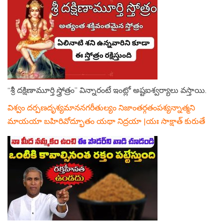
“శ్రీ దక్షిణామూర్తి స్త్రోత్రం” విన్నారంటే ఇంట్లో అష్టఐశ్వర్యాలు వస్తాయి.
విశ్వం దర్పణదృశ్యమాననగరీతుల్యం నిజాంతర్గతంపశ్యన్నాత్మని
మాయయా బహిరివోద్భూతం యథా నిద్రయా |యః సాక్షాత్ కురుతే