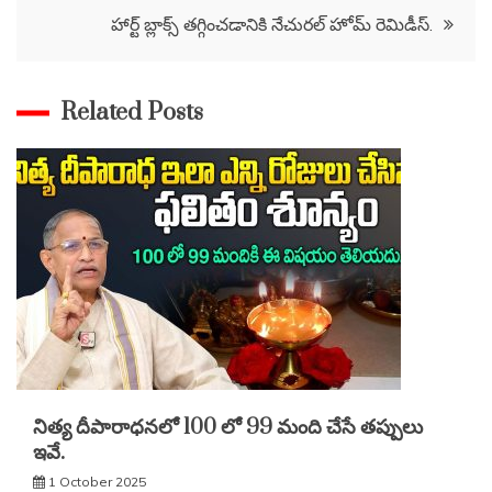
navigation
హార్ట్ బ్లాక్స్ తగ్గించడానికి నేచురల్ హోమ్ రెమిడీస్.
Related Posts
నిత్య దీపారాధనలో 100 లో 99 మంది చేసే తప్పులు
ఇవే.
1 October 2025