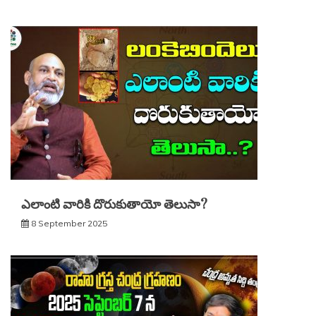
ఎలాంటి వారికి దొరుకుతాయో తెలుసా?
8 September 2025