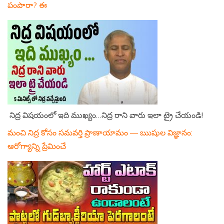
పంపారా? ఈ
నిద్ర విషయంలో ఇది ముఖ్యం…నిద్ర రాని వారు ఇలా ట్రై చేయండి!
మంచి నిద్ర కోసం సమవర్తి ప్రాణాయామం — ఋషుల విజ్ఞానం:
ఆరోగ్యాన్ని ప్రేమించే