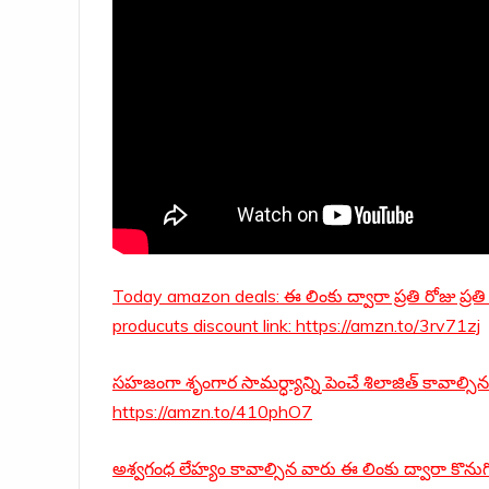
Today amazon deals: ఈ లింకు ద్వారా ప్రతి రోజు ప్రతి
producuts discount link: https://amzn.to/3rv71zj
సహజంగా శృంగార సామర్ధ్యాన్ని పెంచే శిలాజిత్ కావాల్సి
https://amzn.to/410phO7
అశ్వగంధ లేహ్యం కావాల్సిన వారు ఈ లింకు ద్వారా కొను