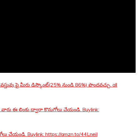
 వస్తువు పై మీరు డిస్కౌంట్(25% నుండి 86%) పొందవచ్చు. all
న వారు ఈ లింకు ద్వారా కొనుగోలు చేయండి. Buylink:
గోలు చేయండి. Buylink: https://amzn.to/44LneiI