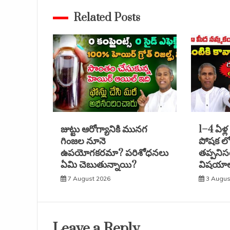
Related Posts
జుట్టు ఆరోగ్యానికి మునగ
1–4 ఏళ్ల
గింజల నూనె
పోషక లోప
ఉపయోగకరమా? పరిశోధనలు
తప్పనిస
ఏమి చెబుతున్నాయి?
విషయాల
7 August 2026
3 Augus
Leave a Reply