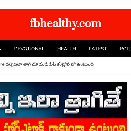
fbhealthy.com
A
DEVOTIONAL
HEALTH
LATEST
POLI
e:దీన్నిఇలా తాగి చూడండి బీపీ కంట్రోల్ లో ఉంటుంది.