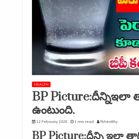
HEALTH
BP Picture:దీన్నిఇలా తా
ఉంటుంది.
12 February 2025
1 min read
fbhealthy
BP Picture:దీన్ని ఇలా తాగ