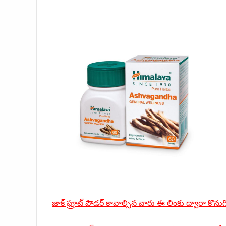
జాక్ ఫ్రూట్ పౌడర్ కావాల్సిన వారు ఈ లింకు ద్వారా కొ