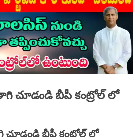
గి చూడండి బీపీ కంట్రోల్ లో
ి చూడండి బీపీ కంట్రోల్ లో