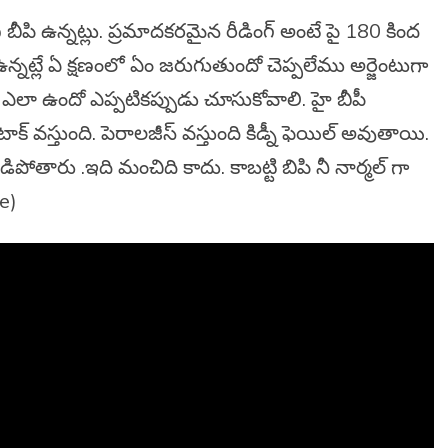
 బీపి ఉన్నట్లు. ప్రమాదకరమైన రీడింగ్ అంటే పై 180 కింద
న్నట్లే ఏ క్షణంలో ఏం జరుగుతుందో చెప్పలేము అర్జెంటుగా
గ్ ఎలా ఉందో ఎప్పటికప్పుడు చూసుకోవాలి. హై బీపీ
క్ వస్తుంది. పెరాలజీస్ వస్తుంది కిడ్నీ ఫెయిల్ అవుతాయి.
డిపోతారు .ఇది మంచిది కాదు. కాబట్టి బిపి నీ నార్మల్ గా
e)