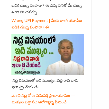
ఐడికి డబ్బు పంపారా? ఈ చిన్న పనితో మీ డబ్బు
తిరిగి పొందవచ్చు.
Wrong UPI Payment | మీరు రాంగ్ యూపీఐ
ఐడికి డబ్బు పంపారా? ఈ
నిద్ర విషయంలో ఇది ముఖ్యం…నిద్ర రాని వారు
ఇలా ట్రై చేయండి!
మంచి నిద్ర కోసం సమవర్తి ప్రాణాయామం —
ఋషుల విజ్ఞానం: ఆరోగ్యాన్ని ప్రేమించే