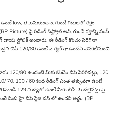
ఉంటే low, తెలుసుకుందాం. గుండే గదులలో రక్తం
cture) పై రీడింగ్ సిస్ట్రోల్ అని, గుండే రక్తాన్ని పంప్
ంగ్ డాయ స్టోలిక్ అంటారు. ఈ రీడింగ్ కొంచం పెరిగినా
ంతుడైన బిపి 120/80 ఉంటే నార్మల్ గా ఉండని వెనకటినుంచి
ప్రకారం 120/80 ఉందంటే మీకు కొంచెం బిపి పెరిగినట్లు, 120
110/ 70, 100 / 60 కింద రీడింగ్ ఎంత తక్కువగా ఉంటే
గ్ 120నుండి 129 మద్యలో ఉంటే మీకు బిపి మొదలైనట్లు పై
ే మీకు హై బీపి స్టేజి వన్ లో ఉందని అర్థం. (BP