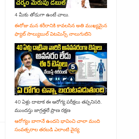
4 మీకు తోడుగా ఉంటే చాలు.
ఈరోజు మన శరీరానికి కావలసిన అతి ముఖ్యమైన
ఫ్యాట్ సాల్యుబుల్ విటమిన్స్ నాలుగుటిని
40 ఏళ్లు దాటాక ఈ ఆరోగ్య పరీక్షలు తప్పనిసరి..
ముందస్తు జాగ్రత్తలే ప్రాణ రక్షణ
ఆరోగ్యం బాగానే ఉందని భావించి చాలా మంది
సంవత్సరాల తరబడి ఎలాంటి వైద్య