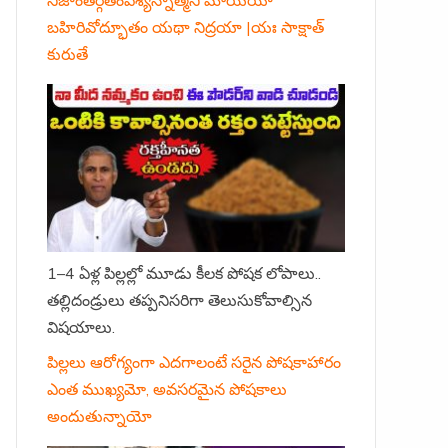
బహిరివోద్భూతం యథా నిద్రయా |యః సాక్షాత్
కురుతే
1–4 ఏళ్ల పిల్లల్లో మూడు కీలక పోషక లోపాలు..
తల్లిదండ్రులు తప్పనిసరిగా తెలుసుకోవాల్సిన
విషయాలు.
పిల్లలు ఆరోగ్యంగా ఎదగాలంటే సరైన పోషకాహారం
ఎంత ముఖ్యమో, అవసరమైన పోషకాలు
అందుతున్నాయో