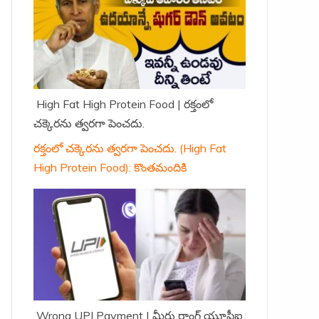
High Fat High Protein Food | రక్తంలో
చక్కెరను త్వరగా పెంచదు.
రక్తంలో చక్కెరను త్వరగా పెంచదు. (High Fat
High Protein Food): కొంతమందికి
Wrong UPI Payment | మీరు రాంగ్ యూపీఐ