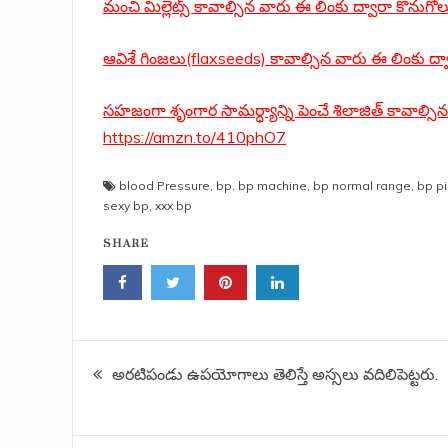
మంచి మిల్లెట్స్ కావాల్సిన వారు ఈ లింకు ద్వారా కొన
ఆవిశే గింజలు(flaxseeds) కావాల్సిన వారు ఈ లింకు ద్
సహజంగా శృంగార సామర్ధ్యాన్ని పెంచే శిలాజిత్ కావాల్సి
https://amzn.to/410phO7
blood Pressure
,
bp
,
bp machine
,
bp normal range
,
bp pi
sexy bp
,
xxx bp
SHARE
Post
అరటిపండు ఉపయోగాలు తెలిస్తే అస్సలు వదిలిపెట్టరు.
navigation