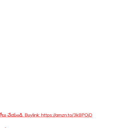
నుగోలు చేయండి. Buylink: https://amzn.to/3k8PQjD