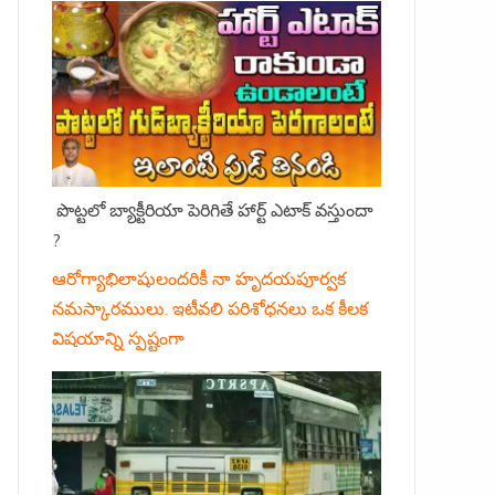
పొట్టలో బ్యాక్టీరియా పెరిగితే హార్ట్ ఎటాక్ వస్తుందా
?
ఆరోగ్యాభిలాషులందరికీ నా హృదయపూర్వక
నమస్కారములు. ఇటీవలి పరిశోధనలు ఒక కీలక
విషయాన్ని స్పష్టంగా