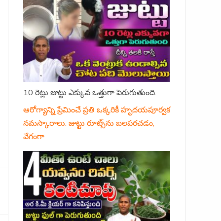
10 రెట్లు జుట్టు ఎక్కువ ఒత్తుగా పెరుగుతుంది.
ఆరోగ్యాన్ని ప్రేమించే ప్రతి ఒక్కరికీ హృదయపూర్వక
నమస్కారాలు. జుట్టు రూట్స్‌ను బలపరచడం,
వేగంగా