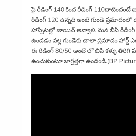
పై రీడింగ్ 140,కింద రీడింగ్ 110దాటిందంటే ఐ
రీడింగ్ 120 ఉన్నది అంటే గుండె ప్రమాదంలో ఉ
హాస్పిటల్లో జాయిన్ అవ్వాలి. మన బీపీ రీడిం
ఉండడం వల్ల గుండెకు చాలా ప్రమాదం హార్ట్ ఎటా
ఈ రీడింగ్ 80/50 అంటే లో బిపి కళ్ళు తిరిగి ప
ఉంచుకుంటూ జాగ్రత్తగా ఉండండి.(BP Pictur