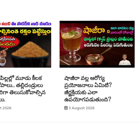
 పిల్లల్లో మూడు కీలక
షాజీరా వల్ల ఆరోగ్య
ాలు.. తల్లిదండ్రులు
ప్రయోజనాలు ఏమిటి?
రిగా తెలుసుకోవాల్సిన
జీర్ణక్రియకు ఎలా
ు.
ఉపయోగపడుతుంది?
t 2026
3 August 2026