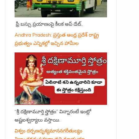
ఫ్రీ బస్సు ప్రయాణంపై కీలక అప్ డేట్..
Andhra Pradesh: ప్రస్తుత ఆంధ్ర ప్రదేశ్ రాష్ట్ర
ప్రభుత్వం ఎన్నికల్లో ఇచ్చిన హామీల
“శ్రీ దక్షిణామూర్తి స్త్రోత్రం” విన్నారంటే ఇంట్లో
అష్టఐశ్వర్యాలు వస్తాయి.
విశ్వం దర్పణదృశ్యమాననగరీతుల్యం
నిజాంతర్గతంపశ్యన్నాత్మని మాయయా