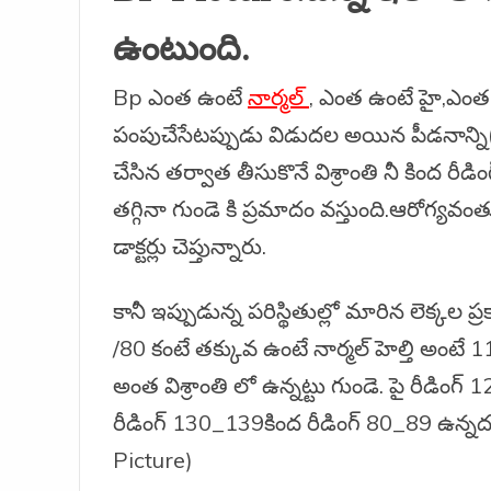
ఉంటుంది.
Bp ఎంత ఉంటే
నార్మల్
, ఎంత ఉంటే హై,ఎంత 
పంపుచేసేటప్పుడు విడుదల అయిన పీడనాన్ని(BP Pi
చేసిన తర్వాత తీసుకొనే విశ్రాంతి నీ కింద రీడి
తగ్గినా గుండె కి ప్రమాదం వస్తుంది.ఆరోగ్యవ
డాక్టర్లు చెప్తున్నారు.
కానీ ఇప్పుడున్న పరిస్థితుల్లో మారిన లెక్కల 
/80 కంటే తక్కువ ఉంటే నార్మల్ హెల్తి అంటే 
అంత విశ్రాంతి లో ఉన్నట్టు గుండె. పై రీడిం
రీడింగ్ 130_139కింద రీడింగ్ 80_89 ఉన్నదంట
Picture)