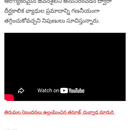
ఆరోగ్యకరమైన జీవనశైలిని అనుసరించడం ద్వారా
దీర్ఘకాలిక వ్యాధుల ప్రమాదాన్ని గణనీయంగా
తగ్గించుకోవచ్చని నిపుణులు సూచిస్తున్నారు.
తిరుమల నిబంధనలు ఉల్లంఘించిన తనూజ్, దువ్వాడ మాధురి.