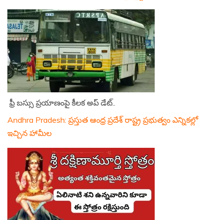
ఫ్రీ బస్సు ప్రయాణంపై కీలక అప్ డేట్..
Andhra Pradesh: ప్రస్తుత ఆంధ్ర ప్రదేశ్ రాష్ట్ర ప్రభుత్వం ఎన్నికల్లో
ఇచ్చిన హామీల