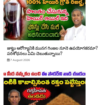
జుట్టు ఆరోగ్యానికి మునగ గింజల నూనె ఉపయోగకరమా?
పరిశోధనలు ఏమి చెబుతున్నాయి?
7 August 2026