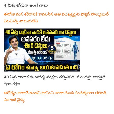
4 మీకు తోడుగా ఉంటే చాలు.
ఈరోజు మన శరీరానికి కావలసిన అతి ముఖ్యమైన ఫ్యాట్ సాల్యుబుల్
విటమిన్స్ నాలుగుటిని
40 ఏళ్లు దాటాక ఈ ఆరోగ్య పరీక్షలు తప్పనిసరి.. ముందస్తు జాగ్రత్తలే
ప్రాణ రక్షణ
ఆరోగ్యం బాగానే ఉందని భావించి చాలా మంది సంవత్సరాల తరబడి
ఎలాంటి వైద్య