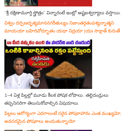
“శ్రీ దక్షిణామూర్తి స్త్రోత్రం” విన్నారంటే ఇంట్లో అష్టఐశ్వర్యాలు వస్తాయి.
విశ్వం దర్పణదృశ్యమాననగరీతుల్యం నిజాంతర్గతంపశ్యన్నాత్మని
మాయయా బహిరివోద్భూతం యథా నిద్రయా |యః సాక్షాత్ కురుతే
1–4 ఏళ్ల పిల్లల్లో మూడు కీలక పోషక లోపాలు.. తల్లిదండ్రులు
తప్పనిసరిగా తెలుసుకోవాల్సిన విషయాలు.
పిల్లలు ఆరోగ్యంగా ఎదగాలంటే సరైన పోషకాహారం ఎంత ముఖ్యమో,
అవసరమైన పోషకాలు అందుతున్నాయో