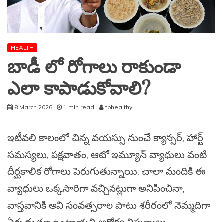
HEALTH
బాడీ లో రోగాలు రాకుండా
ఎలా కాపాడుకోవాలి?
8 March 2026
1 min read
fbhealthy
ఇటీవలి కాలంలో చిన్న వయస్సు నుంచే క్యాన్సర్, హార్ట్
సమస్యలు, పక్షవాతం, ఆటో ఇమ్యూన్ వ్యాధులు వంటి
దీర్ఘకాలిక రోగాలు పెరుగుతున్నాయి. చాలా మందికి ఈ
వ్యాధులు ఒక్కసారిగా వచ్చినట్లుగా అనిపించినా,
వాస్తవానికి అవి సంవత్సరాల పాటు శరీరంలో నెమ్మదిగా
ఏర్పడుతూ ఉంటాయని ఆరోగ్య నిపుణులు