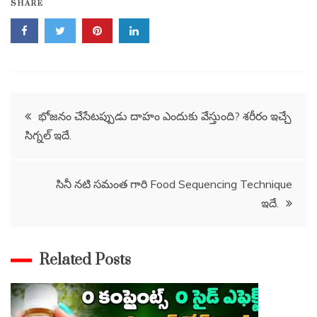
SHARE
Post
భోజనం చేసేటప్పుడు దాహం ఎందుకు వేస్తుంది? శరీరం ఇచ్చే
సిగ్నల్ ఇదే.
navigation
సినీ నటి సమంత గారి Food Sequencing Technique
ఇదే.
Related Posts