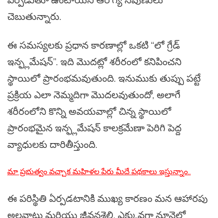
చెబుతున్నారు.
ఈ సమస్యలకు ప్రధాన కారణాల్లో ఒకటి “లో గ్రేడ్
ఇన్ఫ్లమేషన్”. ఇది మొదట్లో శరీరంలో కనిపించని
స్థాయిలో ప్రారంభమవుతుంది. ఇనుముకు తుప్పు పట్టే
ప్రక్రియ ఎలా నెమ్మదిగా మొదలవుతుందో, అలాగే
శరీరంలోని కొన్ని అవయవాల్లో చిన్న స్థాయిలో
ప్రారంభమైన ఇన్ఫ్లమేషన్ కాలక్రమేణా పెరిగి పెద్ద
వ్యాధులకు దారితీస్తుంది.
మా ప్రభుత్వం వచ్చాక మహిళల పేరు మీదే పథకాలు ఇస్తున్నాం..
ఈ పరిస్థితి ఏర్పడటానికి ముఖ్య కారణం మన ఆహారపు
అలవాట్లు మరియు జీవనశైలి. ఎక్కువగా నూనెలో