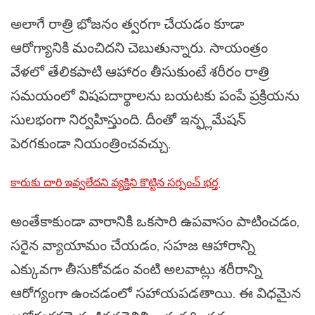
అలాగే రాత్రి భోజనం త్వరగా చేయడం కూడా
ఆరోగ్యానికి మంచిదని చెబుతున్నారు. సాయంత్రం
వేళలో తేలికపాటి ఆహారం తీసుకుంటే శరీరం రాత్రి
సమయంలో విషపదార్థాలను బయటకు పంపే ప్రక్రియను
సులభంగా నిర్వహిస్తుంది. దీంతో ఇన్ఫ్లమేషన్
పెరగకుండా నియంత్రించవచ్చు.
కారుకు దారి ఇవ్వలేదని వ్యక్తిని కొట్టిన సర్పంచ్ భర్త.
అంతేకాకుండా వారానికి ఒకసారి ఉపవాసం పాటించడం,
సరైన వ్యాయామం చేయడం, సహజ ఆహారాన్ని
ఎక్కువగా తీసుకోవడం వంటి అలవాట్లు శరీరాన్ని
ఆరోగ్యంగా ఉంచడంలో సహాయపడతాయి. ఈ విధమైన