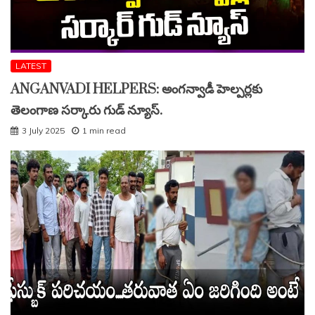
LATEST
ANGANVADI HELPERS: అంగన్వాడీ హెల్పర్లకు
తెలంగాణ సర్కారు గుడ్ న్యూస్.
3 July 2025
1 min read