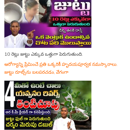
10 రెట్లు జుట్టు ఎక్కువ ఒత్తుగా పెరుగుతుంది.
ఆరోగ్యాన్ని ప్రేమించే ప్రతి ఒక్కరికీ హృదయపూర్వక నమస్కారాలు.
జుట్టు రూట్స్‌ను బలపరచడం, వేగంగా