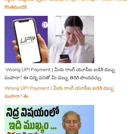
కొంతమందికి
Wrong UPI Payment | మీరు రాంగ్ యూపీఐ ఐడికి డబ్బు
పంపారా? ఈ చిన్న పనితో మీ డబ్బు తిరిగి పొందవచ్చు.
Wrong UPI Payment | మీరు రాంగ్ యూపీఐ ఐడికి డబ్బు
పంపారా? ఈ