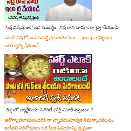
నిద్ర విషయంలో ఇది ముఖ్యం…నిద్ర రాని వారు ఇలా ట్రై చేయండి!
మంచి నిద్ర కోసం సమవర్తి ప్రాణాయామం — ఋషుల విజ్ఞానం:
ఆరోగ్యాన్ని ప్రేమించే
పొట్టలో బ్యాక్టీరియా పెరిగితే హార్ట్ ఎటాక్ వస్తుందా ?
ఆరోగ్యాభిలాషులందరికీ నా హృదయపూర్వక నమస్కారములు.
ఇటీవలి పరిశోధనలు ఒక కీలక విషయాన్ని స్పష్టంగా