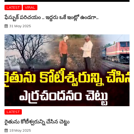
LATEST
VIRAL
ఫేస్బుక్ పరిచయం .. ఇద్దరు ఒకే ఇంట్లో ఉండగా..
31 May 2025
LATEST
రైతును కోటీశ్వరున్ని చేసిన చెట్టు
18 May 2025