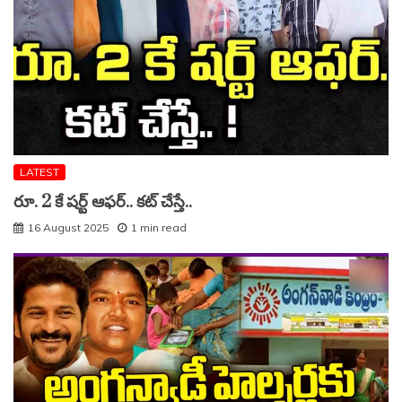
LATEST
రూ. 2 కే షర్ట్ ఆఫర్.. కట్ చేస్తే..
16 August 2025
1 min read