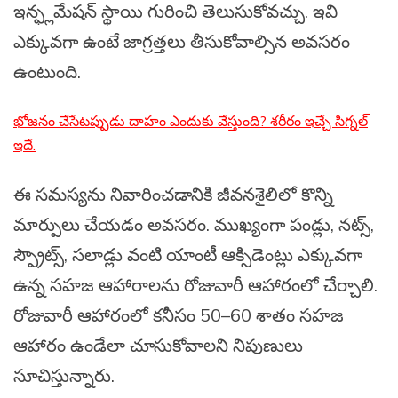
ఇన్ఫ్లమేషన్ స్థాయి గురించి తెలుసుకోవచ్చు. ఇవి
ఎక్కువగా ఉంటే జాగ్రత్తలు తీసుకోవాల్సిన అవసరం
ఉంటుంది.
భోజనం చేసేటప్పుడు దాహం ఎందుకు వేస్తుంది? శరీరం ఇచ్చే సిగ్నల్
ఇదే.
ఈ సమస్యను నివారించడానికి జీవనశైలిలో కొన్ని
మార్పులు చేయడం అవసరం. ముఖ్యంగా పండ్లు, నట్స్,
స్ప్రౌట్స్, సలాడ్లు వంటి యాంటీ ఆక్సిడెంట్లు ఎక్కువగా
ఉన్న సహజ ఆహారాలను రోజువారీ ఆహారంలో చేర్చాలి.
రోజువారీ ఆహారంలో కనీసం 50–60 శాతం సహజ
ఆహారం ఉండేలా చూసుకోవాలని నిపుణులు
సూచిస్తున్నారు.