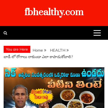
Skip
fbhealthy.com
to
content
You are Here
Home
HEALTH
బాడీ లో రోగాలు రాకుండా ఎలా కాపాడుకోవాలి?