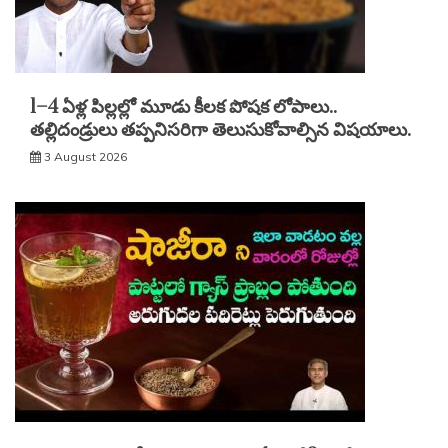
1–4 ఏళ్ల పిల్లల్లో మూడు కీలక పోషక లోపాలు..
తల్లిదండ్రులు తప్పనిసరిగా తెలుసుకోవాల్సిన విషయాలు.
3 August 2026