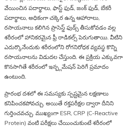
వేయించిన పదార్థాలు, ఫాస్ట్ ఫుడ్, జంక్ ఫుడ్, బేకరీ
పదార్థాలు, అధికంగా చక్కెర ఉన్న ఆహారాలు,
రసాయనాలు కలిగిన ప్రాసెస్డ్ ఫుడ్స్ తీసుకోవడం వల్ల
శరీరంలో హానికరమైన ఫ్రీ రాడికల్స్ పెరుగుతాయి. వీటిని
ఎదుర్కొనేందుకు శరీరంలోని రోగనిరోధక వ్యవస్థ కొన్ని
రసాయనాలను విడుదల చేస్తుంది. ఈ ప్రక్రియ ఎక్కువగా
కొనసాగితే శరీరంలో ఇన్ఫ్లమేషన్ పెరిగే ప్రమాదం
ఉంటుంది.
ప్రారంభ దశలో ఈ సమస్యకు స్పష్టమైన లక్షణాలు
కనిపించకపోవచ్చు. అయితే రక్తపరీక్షల ద్వారా దీనిని
గుర్తించవచ్చు. ముఖ్యంగా ESR, CRP (C-Reactive
Protein) వంటి పరీక్షలు చేయించుకుంటే శరీరంలో