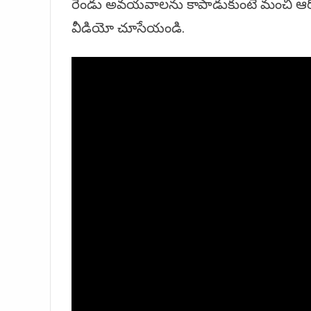
రెండు అవయవాలను కాపాడుకుంటే మంచి ఆరోగ
వీడియో చూసేయండి.