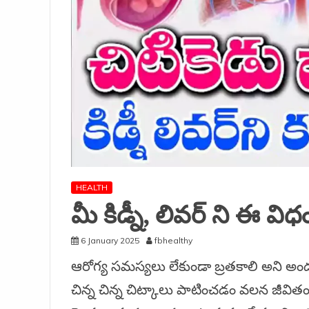
HEALTH
మీ కిడ్నీ, లివర్ ని ఈ వి
6 January 2025
fbhealthy
ఆరోగ్య సమస్యలు లేకుండా బ్రతకాలి అని అంద
చిన్న చిన్న చిట్కాలు పాటించడం వలన జీవ