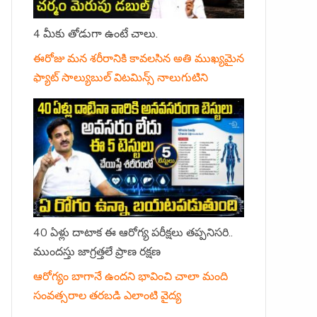
4 మీకు తోడుగా ఉంటే చాలు.
ఈరోజు మన శరీరానికి కావలసిన అతి ముఖ్యమైన
ఫ్యాట్ సాల్యుబుల్ విటమిన్స్ నాలుగుటిని
40 ఏళ్లు దాటాక ఈ ఆరోగ్య పరీక్షలు తప్పనిసరి..
ముందస్తు జాగ్రత్తలే ప్రాణ రక్షణ
ఆరోగ్యం బాగానే ఉందని భావించి చాలా మంది
సంవత్సరాల తరబడి ఎలాంటి వైద్య