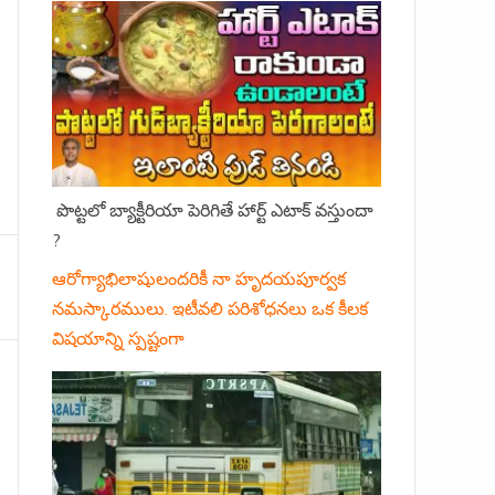
పొట్టలో బ్యాక్టీరియా పెరిగితే హార్ట్ ఎటాక్ వస్తుందా
?
ఆరోగ్యాభిలాషులందరికీ నా హృదయపూర్వక
నమస్కారములు. ఇటీవలి పరిశోధనలు ఒక కీలక
విషయాన్ని స్పష్టంగా