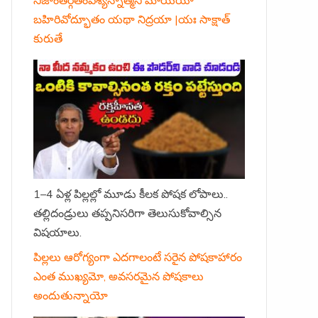
బహిరివోద్భూతం యథా నిద్రయా |యః సాక్షాత్
కురుతే
1–4 ఏళ్ల పిల్లల్లో మూడు కీలక పోషక లోపాలు..
తల్లిదండ్రులు తప్పనిసరిగా తెలుసుకోవాల్సిన
విషయాలు.
పిల్లలు ఆరోగ్యంగా ఎదగాలంటే సరైన పోషకాహారం
ఎంత ముఖ్యమో, అవసరమైన పోషకాలు
అందుతున్నాయో