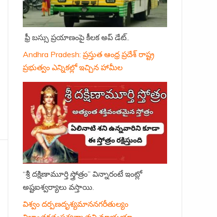
ఫ్రీ బస్సు ప్రయాణంపై కీలక అప్ డేట్..
Andhra Pradesh: ప్రస్తుత ఆంధ్ర ప్రదేశ్ రాష్ట్ర
ప్రభుత్వం ఎన్నికల్లో ఇచ్చిన హామీల
“శ్రీ దక్షిణామూర్తి స్త్రోత్రం” విన్నారంటే ఇంట్లో
అష్టఐశ్వర్యాలు వస్తాయి.
విశ్వం దర్పణదృశ్యమాననగరీతుల్యం
నిజాంతర్గతంపశ్యన్నాత్మని మాయయా