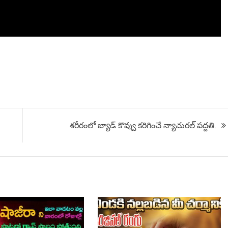
శరీరంలో బ్యాడ్ కొవ్వు కరిగించే న్యాచురల్ పద్దతి.