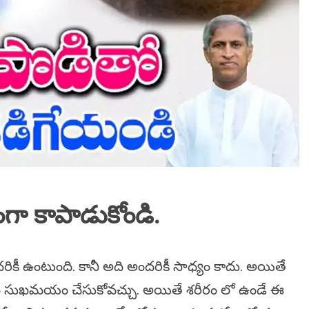
ధంగా కాపాడుకోండి.
రికీ ఉంటుంది. కానీ అది అందరికీ సాధ్యం కాదు. అయితే
ితం సుఖమయం చేసుకోవచ్చు. అయితే శరీరం లో ఉండే ఈ