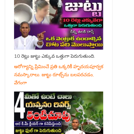
10 రెట్లు జుట్టు ఎక్కువ ఒత్తుగా పెరుగుతుంది.
ఆరోగ్యాన్ని ప్రేమించే ప్రతి ఒక్కరికీ హృదయపూర్వక
నమస్కారాలు. జుట్టు రూట్స్‌ను బలపరచడం,
వేగంగా