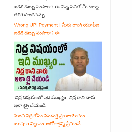
ఐడికి డబ్బు పంపారా? ఈ చిన్న పనితో మీ డబ్బు
తిరిగి పొందవచ్చు.
Wrong UPI Payment | మీరు రాంగ్ యూపీఐ
ఐడికి డబ్బు పంపారా? ఈ
నిద్ర విషయంలో ఇది ముఖ్యం…నిద్ర రాని వారు
ఇలా ట్రై చేయండి!
మంచి నిద్ర కోసం సమవర్తి ప్రాణాయామం —
ఋషుల విజ్ఞానం: ఆరోగ్యాన్ని ప్రేమించే