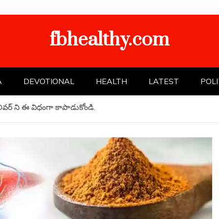
fbhealthy.com
A
DEVOTIONAL
HEALTH
LATEST
POLI
, లివర్ ని ఈ విధంగా కాపాడుకోండి.