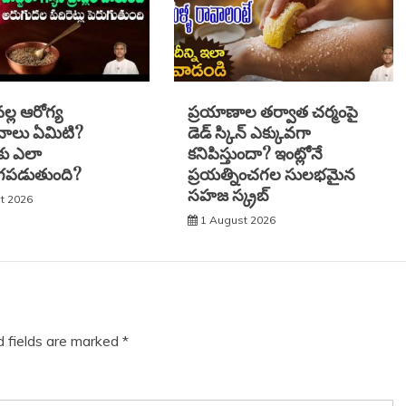
ల్ల ఆరోగ్య
ప్రయాణాల తర్వాత చర్మంపై
నాలు ఏమిటి?
డెడ్ స్కిన్ ఎక్కువగా
యకు ఎలా
కనిపిస్తుందా? ఇంట్లోనే
పడుతుంది?
ప్రయత్నించగల సులభమైన
సహజ స్క్రబ్
t 2026
1 August 2026
d fields are marked
*