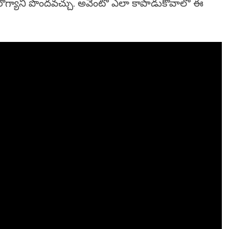
్యాని పొందవచ్చు. అవేంటో ఎలా కాపాడుకోవాలో ఈ