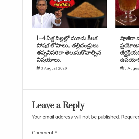
1–4 ఏళ్ల పిల్లల్లో మూడు కీలక
షాజీరా వ
పోషక లోపాలు.. తల్లిదండ్రులు
ప్రయోజ
తప్పనిసరిగా తెలుసుకోవాల్సిన
జీర్ణక్రి
విషయాలు.
ఉపయోగ
3 August 2026
3 Augus
Leave a Reply
Your email address will not be published.
Require
Comment
*