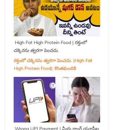
High Fat High Protein Food | రక్తంలో
చక్కెరను త్వరగా పెంచదు.
రక్తంలో చక్కెరను త్వరగా పెంచదు. (High Fat
High Protein Food): కొంతమందికి
Wrong UPI Payment | మీరు రాంగ్ యూపీఐ