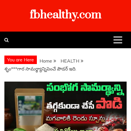
Skip
fbhealthy.com
to
content
You are Here
Home
HEALTH
శృం***గార సామర్థ్యాన్నిపెంచే పౌడర్ ఇది.