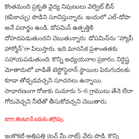
కొంతమంది ప్రకృతి వైద్య నిపుణులు వెల్వెట్ బీన్
(కపికాచ్చు) పొడిని సూచిస్తున్నారు. ఇందులో ఎల్-డోపా
అనే పదార్థం ఉండి, డోపమిన్ ఉత్పత్తికి
దోహదపడుతుందని చెబుతున్నారు. డోపమిన్‌ను “హ్యాపీ
హార్మోన్”గా పిలుస్తారు. ఇది మానసిక ప్రశాంతతకు
సహాయపడుతుంది. కొన్ని అధ్యయనాల ప్రకారం, నిర్దిష్ట
మోతాదులో వాడితే టెస్టోస్టెరాన్ స్థాయిల పెరుగుదలకు
కూడా తోడ్పడవచ్చని సూచనలు ఉన్నాయి.
సాధారణంగా రోజుకు సుమారు 5–6 గ్రాములు తేనె లేదా
గోరువెచ్చని నీటితో తీసుకోవచ్చని చెబుతారు.
బాగా తింటూనే బరువు తగ్గొచ్చు.
ఇంకొకటి అత్తిపత్తి (టచ్ మీ నాట్) వేరు పొడి. కొన్ని