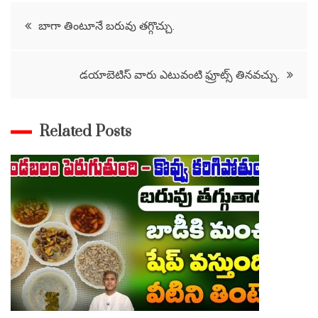
Post
బాగా తింటూనే బరువు తగ్గొచ్చు.
navigation
డయాబెటిస్ వారు ఎటువంటి ఫ్రూట్స్ తినవచ్చు.
Related Posts