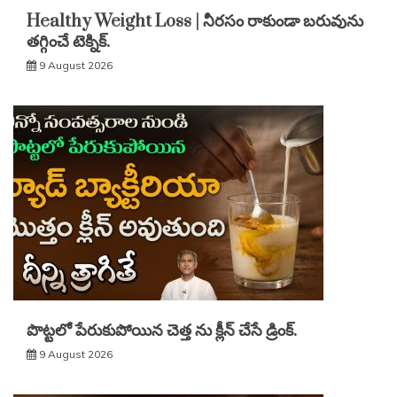
Healthy Weight Loss | నీరసం రాకుండా బరువును
తగ్గించే టెక్నిక్.
9 August 2026
పొట్టలో పేరుకుపోయిన చెత్త ను క్లీన్ చేసే డ్రింక్.
9 August 2026