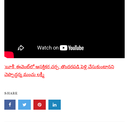
‘బూకీ’ ఈవెంట్‌లో ఆసక్తికర చర్చ: తొందరపడి పెళ్లి చేసుకుంటానని
చెప్పొద్దన్న మంచు లక్ష్మీ
SHARE