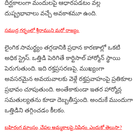
దీర్ఘకాలంగా మందులపై ఆధారపడటం వల్ల
దుష్ప్రభావాలు వచ్చే అవకాశమూ ఉంది.
సముద్ర గర్భంలో శ్రీరాముని మరో రాజ్యం.
లైంగిక సామర్థ్యం తగ్గడానికి ప్రధాన కారణాల్లో ఒకటి
అధిక స్ట్రెస్. ఒత్తిడి పెరిగితే కార్టిసాల్ హార్మోన్ స్థాయి
పెరుగుతుంది. ఇది రక్తప్రసరణపై, ముఖ్యంగా
అవసరమైన అవయవాలకు వెళ్లే రక్తప్రవాహంపై ప్రతికూల
ప్రభావం చూపుతుంది. అంతేకాకుండా ఇతర హార్మోన్ల
సమతుల్యతను కూడా దెబ్బతీస్తుంది. అందుకే ముందుగా
ఒత్తిడిని తగ్గించడం కీలకం.
బహిరంగ మాంసం, చేపల అమ్మకాలపై నిషేధం. ఎందుకో తెలుసా?