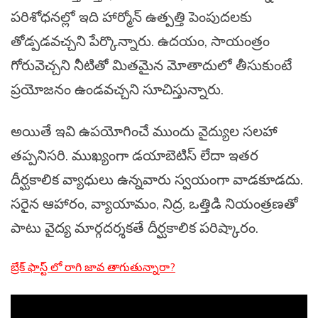
పరిశోధనల్లో ఇది హార్మోన్ ఉత్పత్తి పెంపుదలకు
తోడ్పడవచ్చని పేర్కొన్నారు. ఉదయం, సాయంత్రం
గోరువెచ్చని నీటితో మితమైన మోతాదులో తీసుకుంటే
ప్రయోజనం ఉండవచ్చని సూచిస్తున్నారు.
అయితే ఇవి ఉపయోగించే ముందు వైద్యుల సలహా
తప్పనిసరి. ముఖ్యంగా డయాబెటిస్ లేదా ఇతర
దీర్ఘకాలిక వ్యాధులు ఉన్నవారు స్వయంగా వాడకూడదు.
సరైన ఆహారం, వ్యాయామం, నిద్ర, ఒత్తిడి నియంత్రణతో
పాటు వైద్య మార్గదర్శకతే దీర్ఘకాలిక పరిష్కారం.
బ్రేక్ ఫాస్ట్ లో రాగి జావ తాగుతున్నారా?