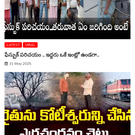
LATEST
VIRAL
ఫేస్బుక్ పరిచయం .. ఇద్దరు ఒకే ఇంట్లో ఉండగా..
31 May 2025