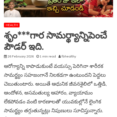
HEALTH
శృం***గార సామర్థ్యాన్నిపెంచే
పౌడర్ ఇది.
26 February 2026
1 min read
fbhealthy
ఆరోగ్యాన్ని కాపాడుకుంటే వయస్సు పెరిగినా శారీరక
సామర్థ్యం సహజంగానే నిలకడగా ఉంటుందని పెద్దలు
చెబుతుంటారు. అయితే ఆధునిక జీవనశైలిలో ఒత్తిడి,
ఆందోళన, అసమతుల్య ఆహారం, వ్యాయామం
లేకపోవడం వంటి కారణాలతో యువకుల్లోనే లైంగిక
సామర్థ్యం తగ్గుతున్నట్లు నిపుణులు సూచిస్తున్నారు.