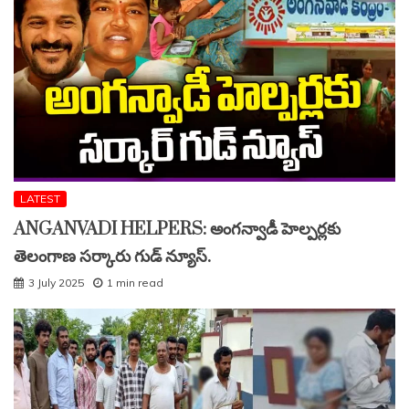
LATEST
ANGANVADI HELPERS: అంగన్వాడీ హెల్పర్లకు
తెలంగాణ సర్కారు గుడ్ న్యూస్.
3 July 2025
1 min read