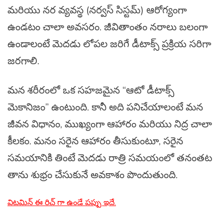
మరియు నర వ్యవస్థ (నర్వస్ సిస్టమ్) ఆరోగ్యంగా
ఉండటం చాలా అవసరం. జీవితాంతం నరాలు బలంగా
ఉండాలంటే మెదడు లోపల జరిగే డీటాక్స్ ప్రక్రియ సరిగా
జరగాలి.
మన శరీరంలో ఒక సహజమైన “ఆటో డీటాక్స్
మెకానిజం” ఉంటుంది. కానీ అది పనిచేయాలంటే మన
జీవన విధానం, ముఖ్యంగా ఆహారం మరియు నిద్ర చాలా
కీలకం. మనం సరైన ఆహారం తీసుకుంటూ, సరైన
సమయానికి తింటే మెదడు రాత్రి సమయంలో తనంతట
తాను శుభ్రం చేసుకునే అవకాశం పొందుతుంది.
విటమిన్ ఈ రిచ్ గా ఉండే పప్పు ఇదే.