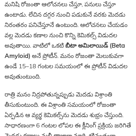
మనిషి రోజంతా ఆలోచనలు చేస్తూ, పనులు చేస్తూ
ఉంటాడు. లేచిన దగ్గర నుంచి పడుకునే వరకు మెదడు
నిరంతరం పనిచేస్తూనే ఉంటుంది. ఆలోచనలు చేయడం
వల్ల మెదడు కణాల నుంచి కొన్ని కెమికల్స్ విడుదల
అవుతాయి. వాటిలో ఒకటి
బీటా అమిలాయిడ్ (Beta
Amyloid)
అనే ప్రోటీన్. మనం రోజంతా మెలుకువగా
ఉండే 15–18 గంటల సమయంలో ఈ ప్రోటీన్ విడుదల
అవుతుంటుంది.
రాత్రి మనం నిద్రపోతున్నప్పుడు మెదడు విశ్రాంతి
తీసుకుంటుంది. ఈ విశ్రాంతి సమయంలో రోజంతా
ఏర్పడిన ఆ వ్యర్థ కెమికల్స్‌ను మెదడు శుభ్రం చేస్తుంది.
సాధారణంగా 6 గంటల లోపల ఈ క్లీనింగ్ ప్రక్రియ జరిగితే
మెదడు కణాలు మళ్లీ తాజాగా మారి, శక్తివంతంగా