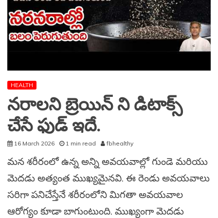
HEALTH
నరాలని బ్రెయిన్ ని డిటాక్స్
చేసే ఫుడ్ ఇదే.
16 March 2026
1 min read
fbhealthy
మన శరీరంలో ఉన్న అన్ని అవయవాల్లో గుండె మరియు
మెదడు అత్యంత ముఖ్యమైనవి. ఈ రెండు అవయవాలు
సరిగా పనిచేస్తేనే శరీరంలోని మిగతా అవయవాల
ఆరోగ్యం కూడా బాగుంటుంది. ముఖ్యంగా మెదడు