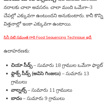
నరాలకు చాలా అవసరం. చాలా మంది ఒమేగా–3
చేపల్లో ఎక్కువగా ఉంటుందని అనుకుంటారు. కానీ కొన్ని
విత్తనాల్లో ఇంకా ఎక్కువగా ఉంటాయి.
సినీ నటి సమంత గారి Food Sequencing Technique ఇదే.
ఉదాహరణకు:
చియా సీడ్స్
– సుమారు 18 గ్రాముల ఒమేగా ఫ్యాట్
ఫ్లాక్స్ సీడ్స్ (అవిసె గింజలు)
– సుమారు 13
గ్రాములు
వాల్నట్స్
– సుమారు 11 గ్రాములు
బాదం
– సుమారు 9 గ్రాములు