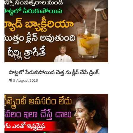
పొట్టలో పేరుకుపోయిన చెత్త ను క్లీన్ చేసే డ్రింక్.
9 August 2026