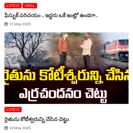
LATEST
VIRAL
ఫేస్బుక్ పరిచయం .. ఇద్దరు ఒకే ఇంట్లో ఉండగా..
31 May 2025
LATEST
రైతును కోటీశ్వరున్ని చేసిన చెట్టు
18 May 2025