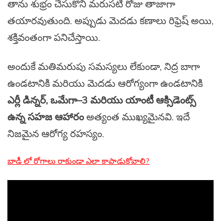
తాను శుభ్రం చేసుకొని మరుసటి రోజు తాజాగా
తయారవుతుంది. అప్పుడు మెదడు కణాలు రిఫ్రెష్ అయి,
శక్తివంతంగా పనిచేస్తాయి.
అందుకే మతిమరుపు సమస్యలు లేకుండా, నిద్ర బాగా
ఉండటానికి మరియు మెదడు ఆరోగ్యంగా ఉండటానికి
ఎర్లీ డిన్నర్, ఒమేగా–3 మరియు యాంటీ ఆక్సిడెంట్స్
ఉన్న సహజ ఆహారం
అత్యంత ముఖ్యమైనవి. ఇదే
నిజమైన ఆరోగ్య రహస్యం.
బాడీ లో రోగాలు రాకుండా ఎలా కాపాడుకోవాలి?