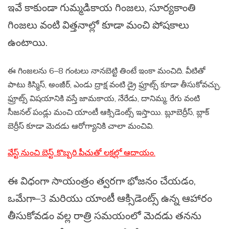
ఇవే కాకుండా గుమ్మడికాయ గింజలు, సూర్యకాంతి
గింజలు వంటి విత్తనాల్లో కూడా మంచి పోషకాలు
ఉంటాయి.
ఈ గింజలను 6–8 గంటలు నానబెట్టి తింటే ఇంకా మంచిది. వీటితో
పాటు కిస్మిస్, అంజీర్, ఎండు ద్రాక్ష వంటి డ్రై ఫ్రూట్స్ కూడా తీసుకోవచ్చు.
ఫ్రూట్స్ విషయానికి వస్తే జామకాయ, నేరేడు, దానిమ్మ, రేగు వంటి
సీజనల్ పండ్లు మంచి యాంటీ ఆక్సిడెంట్స్ ఇస్తాయి. బ్లూబెర్రీస్, బ్లాక్
బెర్రీస్ కూడా మెదడు ఆరోగ్యానికి చాలా మంచివి.
వేస్ట్ నుంచి బెస్ట్..కొబ్బరి పీచుతో లక్షల్లో ఆదాయం.
ఈ విధంగా సాయంత్రం త్వరగా భోజనం చేయడం,
ఒమేగా–3 మరియు యాంటీ ఆక్సిడెంట్స్ ఉన్న ఆహారం
తీసుకోవడం వల్ల రాత్రి సమయంలో మెదడు తనను