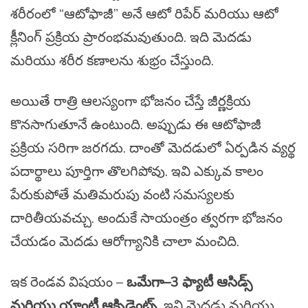
శరీరంలో “ఆటోఫాజీ” అనే ఆటో రిపేర్ మరియు ఆటో
క్లీనింగ్ ప్రక్రియ ప్రారంభమవుతుంది. ఇది మెదడు
మరియు శరీర కణాలను శుభ్రం చేస్తుంది.
అయితే రాత్రి ఆలస్యంగా భోజనం చేస్తే జీర్ణక్రియ
కొనసాగుతూనే ఉంటుంది. అప్పుడు ఈ ఆటోఫాజీ
ప్రక్రియ సరిగా జరగదు. దాంతో మెదడులో ఏర్పడిన వ్యర్థ
పదార్థాలు పూర్తిగా తొలగిపోవు. ఇవి ఎక్కువ కాలం
పేరుకుపోతే మతిమరుపు వంటి సమస్యలకు
దారితీయవచ్చు. అందుకే సాయంత్రం త్వరగా భోజనం
చేయడం మెదడు ఆరోగ్యానికి చాలా మంచిది.
ఇక రెండవ విషయం –
ఒమేగా–3 ఫ్యాటీ ఆసిడ్స్
మరియు యాంటీ ఆక్సిడెంట్స్
. ఇవి మెదడు మరియు