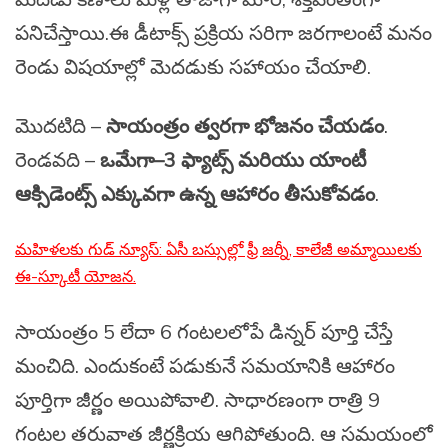
పనిచేస్తాయి.ఈ డీటాక్స్ ప్రక్రియ సరిగా జరగాలంటే మనం
రెండు విషయాల్లో మెదడుకు సహాయం చేయాలి.
మొదటిది –
సాయంత్రం త్వరగా భోజనం చేయడం
.
రెండవది –
ఒమేగా–3 ఫ్యాట్స్ మరియు యాంటీ
ఆక్సిడెంట్స్ ఎక్కువగా ఉన్న ఆహారం తీసుకోవడం
.
మహిళలకు గుడ్ న్యూస్: ఏసీ బస్సుల్లో ఫ్రీ జర్నీ, కాలేజీ అమ్మాయిలకు
ఈ-స్కూటీ యోజన.
సాయంత్రం 5 లేదా 6 గంటలలోపే డిన్నర్ పూర్తి చేస్తే
మంచిది. ఎందుకంటే పడుకునే సమయానికి ఆహారం
పూర్తిగా జీర్ణం అయిపోవాలి. సాధారణంగా రాత్రి 9
గంటల తరువాత జీర్ణక్రియ ఆగిపోతుంది. ఆ సమయంలో