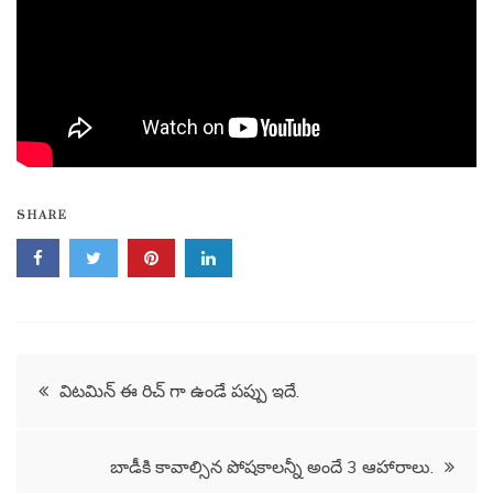
SHARE
Post
విటమిన్ ఈ రిచ్ గా ఉండే పప్పు ఇదే.
navigation
బాడీకి కావాల్సిన పోషకాలన్నీ అందే 3 ఆహారాలు.