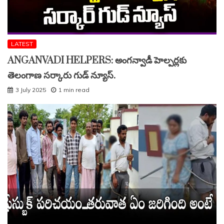
LATEST
ANGANVADI HELPERS: అంగన్వాడీ హెల్పర్లకు
తెలంగాణ సర్కారు గుడ్ న్యూస్.
3 July 2025
1 min read