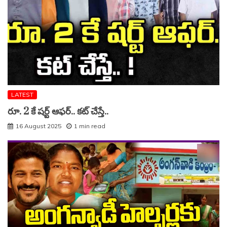
LATEST
రూ. 2 కే షర్ట్ ఆఫర్.. కట్ చేస్తే..
16 August 2025
1 min read