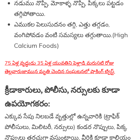
నడుము నొప్పి, మోకాళ్ళ నొప్పి, పిక్కలు పట్టడం
తగ్గిపోతాయి.
ఎముకల పెలుసుదనం తగ్గి, ఎత్తు తగ్గడం,
వంగిపోవడం వంటి సమస్యలు తగ్గుతాయి.(High
Calcium Foods)
75 ఏళ్ల వృద్ధుడు 35 ఏళ్ల యువతిని పెళ్లాడి మరుసటి రోజు
తెల్లవారుజామున మృతి చెందిన సంఘటనలో షాకింగ్ ట్విస్ట్.
క్రీడాకారులు, పోలీసు, నర్సులకు కూడా
ఉపయోగకరం:
ఎక్కువ సేపు నిలబడే వృత్తుల్లో ఉన్నవారికి (ట్రాఫిక్
పోలీసులు, మిలిటరీ, నర్సులు) కండర నొప్పులు, పిక్క
నొప్పులు తరచుగా వస్తుంటాయి. వీరికి కూడా కాల్షియం