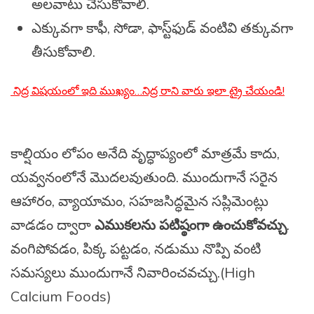
అలవాటు చేసుకోవాలి.
ఎక్కువగా కాఫీ, సోడా, ఫాస్ట్‌ఫుడ్ వంటివి తక్కువగా
తీసుకోవాలి.
నిద్ర విషయంలో ఇది ముఖ్యం…నిద్ర రాని వారు ఇలా ట్రై చేయండి!
కాల్షియం లోపం అనేది వృద్ధాప్యంలో మాత్రమే కాదు,
యవ్వనంలోనే మొదలవుతుంది. ముందుగానే సరైన
ఆహారం, వ్యాయామం, సహజసిద్ధమైన సప్లిమెంట్లు
వాడడం ద్వారా
ఎముకలను పటిష్ఠంగా ఉంచుకోవచ్చు
.
వంగిపోవడం, పిక్క పట్టడం, నడుము నొప్పి వంటి
సమస్యలు ముందుగానే నివారించవచ్చు.(High
Calcium Foods)