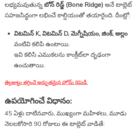
లభ్యమవుతున్న
బోన్ రిడ్జ్ (Bone Ridge)
అనే టాబ్లెట్
సహజసిద్ధంగా లభించే కాల్షియంతో తయారైంది. దీంట్లో:
విటమిన్ K, విటమిన్ D, మెగ్నీషియం, జింక్, అల్లం
వంటివి కలిపి ఉంటాయి.
ఇవి కలిసి ఎముకలను కాంక్రీట్‌లా దృఢంగా
ఉంచుతాయి.
తెల్లజుట్టు తగ్గించే అద్భుతమైన హోమ్ రెమిడీ.
ఉపయోగించే విధానం:
45 ఏళ్లు దాటినవారు, ముఖ్యంగా మహిళలు, మూడు
నెలలకోసారి 90 రోజులు ఈ టాబ్లెట్ వాడితే: