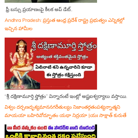
ఫ్రీ బస్సు ప్రయాణంపై కీలక అప్ డేట్..
Andhra Pradesh: ప్రస్తుత ఆంధ్ర ప్రదేశ్ రాష్ట్ర ప్రభుత్వం ఎన్నికల్లో
ఇచ్చిన హామీల
“శ్రీ దక్షిణామూర్తి స్త్రోత్రం” విన్నారంటే ఇంట్లో అష్టఐశ్వర్యాలు వస్తాయి.
విశ్వం దర్పణదృశ్యమాననగరీతుల్యం నిజాంతర్గతంపశ్యన్నాత్మని
మాయయా బహిరివోద్భూతం యథా నిద్రయా |యః సాక్షాత్ కురుతే