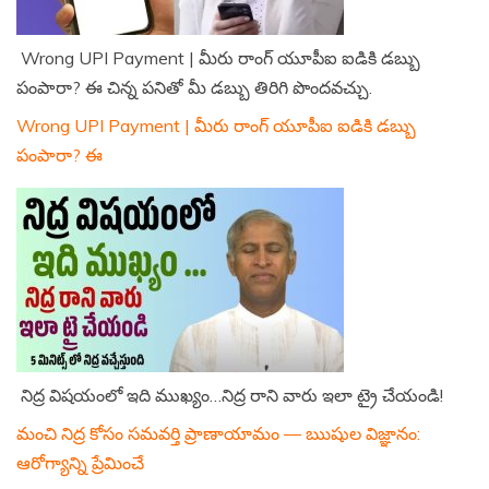
Wrong UPI Payment | మీరు రాంగ్ యూపీఐ ఐడికి డబ్బు
పంపారా? ఈ చిన్న పనితో మీ డబ్బు తిరిగి పొందవచ్చు.
Wrong UPI Payment | మీరు రాంగ్ యూపీఐ ఐడికి డబ్బు
పంపారా? ఈ
నిద్ర విషయంలో ఇది ముఖ్యం…నిద్ర రాని వారు ఇలా ట్రై చేయండి!
మంచి నిద్ర కోసం సమవర్తి ప్రాణాయామం — ఋషుల విజ్ఞానం:
ఆరోగ్యాన్ని ప్రేమించే