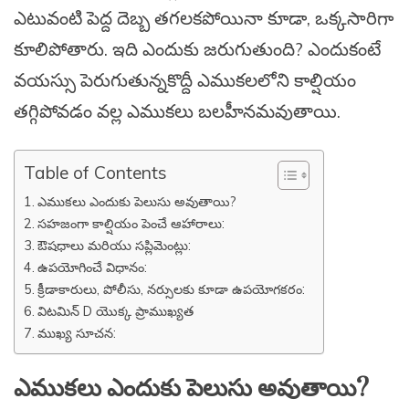
ఎటువంటి పెద్ద దెబ్బ తగలకపోయినా కూడా, ఒక్కసారిగా
కూలిపోతారు. ఇది ఎందుకు జరుగుతుంది? ఎందుకంటే
వయస్సు పెరుగుతున్నకొద్దీ ఎముకలలోని కాల్షియం
తగ్గిపోవడం వల్ల ఎముకలు బలహీనమవుతాయి.
Table of Contents
ఎముకలు ఎందుకు పెలుసు అవుతాయి?
సహజంగా కాల్షియం పెంచే ఆహారాలు:
ఔషధాలు మరియు సప్లిమెంట్లు:
ఉపయోగించే విధానం:
క్రీడాకారులు, పోలీసు, నర్సులకు కూడా ఉపయోగకరం:
విటమిన్ D యొక్క ప్రాముఖ్యత
ముఖ్య సూచన:
ఎముకలు ఎందుకు పెలుసు అవుతాయి?