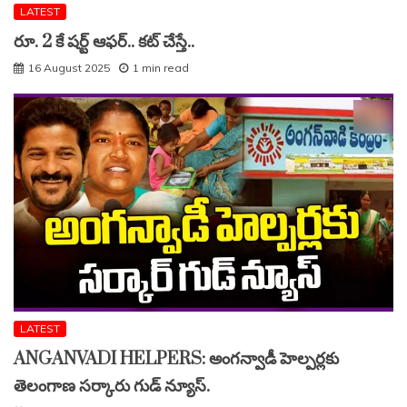
LATEST
రూ. 2 కే షర్ట్ ఆఫర్.. కట్ చేస్తే..
16 August 2025
1 min read
LATEST
ANGANVADI HELPERS: అంగన్వాడీ హెల్పర్లకు
తెలంగాణ సర్కారు గుడ్ న్యూస్.