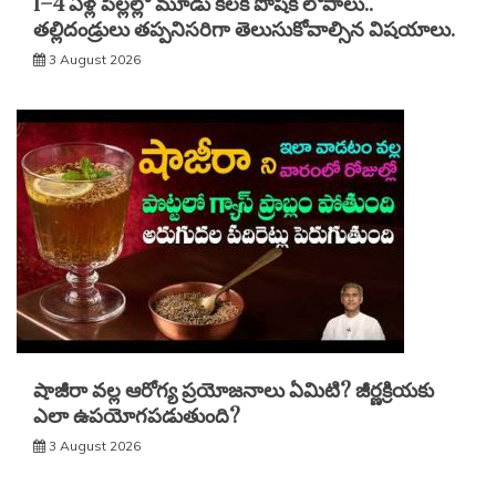
1–4 ఏళ్ల పిల్లల్లో మూడు కీలక పోషక లోపాలు..
తల్లిదండ్రులు తప్పనిసరిగా తెలుసుకోవాల్సిన విషయాలు.
3 August 2026
షాజీరా వల్ల ఆరోగ్య ప్రయోజనాలు ఏమిటి? జీర్ణక్రియకు
ఎలా ఉపయోగపడుతుంది?
3 August 2026