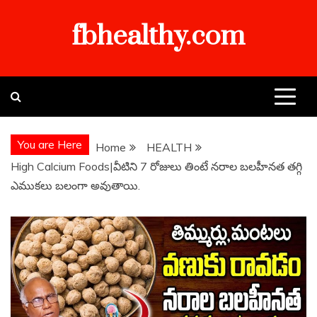
Skip
fbhealthy.com
to
content
You are Here
Home
HEALTH
High Calcium Foods|వీటిని 7 రోజులు తింటే నరాల బలహీనత తగ్గి
ఎముకలు బలంగా అవుతాయి.