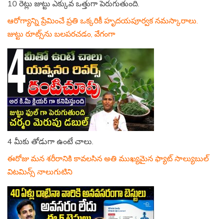
10 రెట్లు జుట్టు ఎక్కువ ఒత్తుగా పెరుగుతుంది.
ఆరోగ్యాన్ని ప్రేమించే ప్రతి ఒక్కరికీ హృదయపూర్వక నమస్కారాలు.
జుట్టు రూట్స్‌ను బలపరచడం, వేగంగా
4 మీకు తోడుగా ఉంటే చాలు.
ఈరోజు మన శరీరానికి కావలసిన అతి ముఖ్యమైన ఫ్యాట్ సాల్యుబుల్
విటమిన్స్ నాలుగుటిని