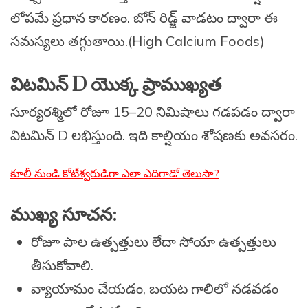
లోపమే ప్రధాన కారణం. బోన్ రిడ్జ్ వాడటం ద్వారా ఈ
సమస్యలు తగ్గుతాయి.(High Calcium Foods)
విటమిన్ D యొక్క ప్రాముఖ్యత
సూర్యరశ్మిలో రోజూ 15–20 నిమిషాలు గడపడం ద్వారా
విటమిన్ D లభిస్తుంది. ఇది కాల్షియం శోషణకు అవసరం.
కూలీ నుండి కోటీశ్వరుడిగా ఎలా ఎదిగాడో తెలుసా?
ముఖ్య సూచన:
రోజూ పాల ఉత్పత్తులు లేదా సోయా ఉత్పత్తులు
తీసుకోవాలి.
వ్యాయామం చేయడం, బయట గాలిలో నడవడం