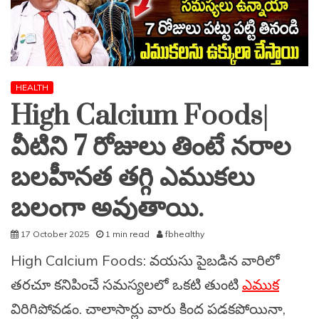
HEALTH
High Calcium Foods|
వీటిని 7 రోజులు తింటే నరాల
బలహీనత తగ్గి ఎముకలు
బలంగా అవుతాయి.
17 October 2025
1 min read
fbhealthy
High Calcium Foods: వయసు పైబడిన వారిలో
తరచూ కనిపించే సమస్యలలో ఒకటి తుంటి
ఎముక
విరిగిపోవడం. చాలాసార్లు వారు కింద పడకపోయినా,