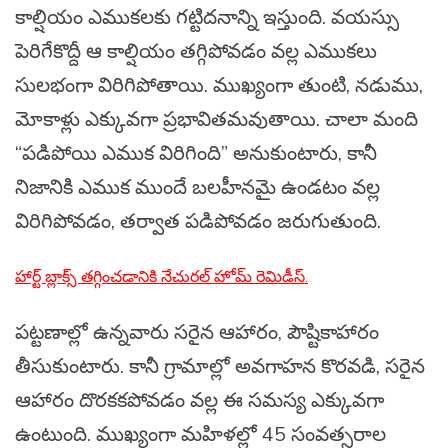
కాల్షియం ఎముకలకు గట్టిదనాన్ని ఇస్తుంది. వయస్సు
పెరిగేకొద్దీ ఆ కాల్షియం తగ్గిపోవడం వల్ల ఎముకలు
సులభంగా విరిగిపోతాయి. ముఖ్యంగా తుంటి, నడుము,
మోకాళ్లు ఎక్కువగా ప్రభావితమవుతాయి. చాలా మంది
“పడిపోయి ఎముక విరిగింది” అనుకుంటారు, కానీ
నిజానికి ఎముక ముందే బలహీనమై ఉండటం వల్ల
విరిగిపోవడం, తర్వాత పడిపోవడం జరుగుతుంది.
హార్ట్ బ్లాక్స్ తగ్గించడానికి నేచురల్ హోమ్ రెమిడీస్.
పట్టణాల్లో ఉన్నవారు సరైన ఆహారం, పౌష్టికాహారం
తీసుకుంటారు. కానీ గ్రామాల్లో అవగాహన కొరవడి, సరైన
ఆహారం దొరకకపోవడం వల్ల ఈ సమస్య ఎక్కువగా
ఉంటుంది. ముఖ్యంగా మహిళల్లో 45 సంవత్సరాల