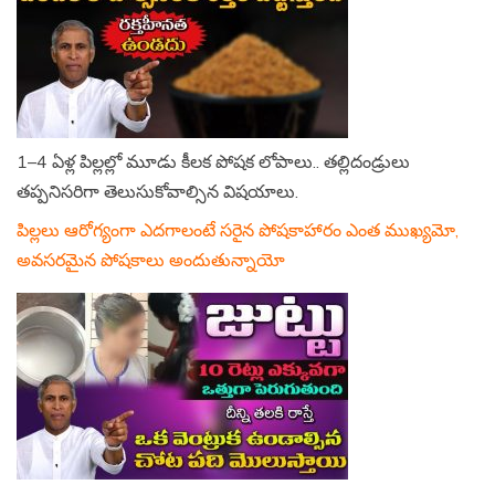
1–4 ఏళ్ల పిల్లల్లో మూడు కీలక పోషక లోపాలు.. తల్లిదండ్రులు
తప్పనిసరిగా తెలుసుకోవాల్సిన విషయాలు.
పిల్లలు ఆరోగ్యంగా ఎదగాలంటే సరైన పోషకాహారం ఎంత ముఖ్యమో,
అవసరమైన పోషకాలు అందుతున్నాయో