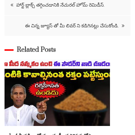
Post
హార్ట్ బ్లాక్స్ తగ్గించడానికి నేచురల్ హోమ్ రెమిడీస్.
navigation
ఈ చిన్న జ్యూస్ తో మీ లివర్ ని కడిగినట్లు చేసుకోండి.
Related Posts