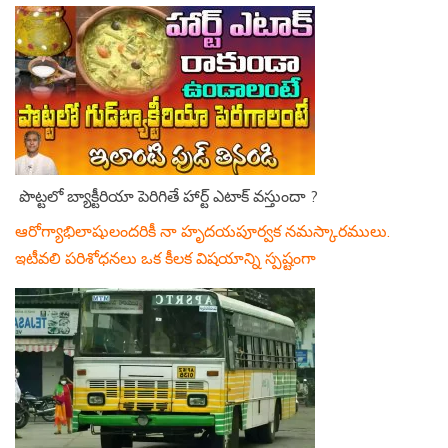
పొట్టలో బ్యాక్టీరియా పెరిగితే హార్ట్ ఎటాక్ వస్తుందా ?
ఆరోగ్యాభిలాషులందరికీ నా హృదయపూర్వక నమస్కారములు.
ఇటీవలి పరిశోధనలు ఒక కీలక విషయాన్ని స్పష్టంగా