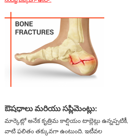
నరదిష్టి ఎక్కువగా ఉందా..
ఔషధాలు మరియు సప్లిమెంట్లు:
మార్కెట్లో అనేక కృత్రిమ కాల్షియం టాబ్లెట్లు ఉన్నప్పటికీ,
వాటి ఫలితం తక్కువగా ఉంటుంది. ఇటీవల