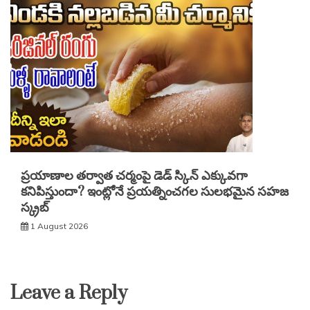
ప్రయాణాల తర్వాత చర్మంపై డెడ్ స్కిన్ ఎక్కువగా
కనిపిస్తుందా? ఇంట్లోనే ప్రయత్నించగల సులభమైన సహజ
స్క్రబ్
1 August 2026
Leave a Reply