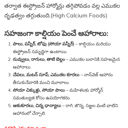
తర్వాత ఈస్ట్రోజన్ హార్మోన్లు తగ్గిపోవడం వల్ల ఎముకల
దృఢత్వం తగ్గుతుంది.(High Calcium Foods)
సహజంగా కాల్షియం పెంచే ఆహారాలు:
పాలు, పన్నీర్, టోఫు (సోయా పన్నీర్)
– కాల్షియం మరియు
ఈస్ట్రోజన్ సమృద్ధిగా ఉంటాయి.
నువ్వులు, రాగులు, తాటి బెల్లం
– ఎముకల బలానికి సహజమైన
ఆహారాలు.
చేపలు, మటన్ సూప్, ఎముకల కూరలు
– నాన్‌వెజ్ ఆహారం
తీసుకునేవారికి మంచి మూలాలు.
సోయా చిక్కుళ్లు, సోయా పాలు
– మహిళలకు హార్మోన్
సమతుల్యత కోసం ఉపయోగకరం.
ఆకుకూరలు, చిన్న ధాన్యాలు
– రాగి, జొన్న, సజ్జల వంటి వాటిని
ఆహారంలో చేర్చాలి.