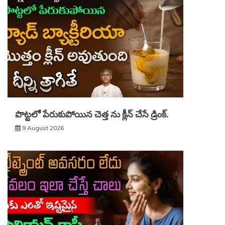
పొట్టలో పేరుకుపోయిన చెత్త ను క్లీన్ చేసే డ్రింక్.
9 August 2026