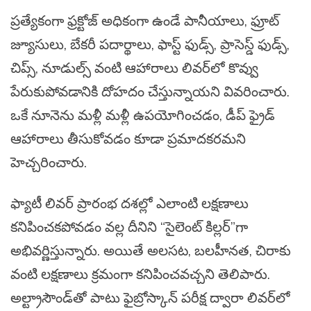
ప్రత్యేకంగా ఫ్రక్టోజ్ అధికంగా ఉండే పానీయాలు, ఫ్రూట్
జ్యూసులు, బేకరీ పదార్థాలు, ఫాస్ట్ ఫుడ్స్, ప్రాసెస్డ్ ఫుడ్స్,
చిప్స్, నూడుల్స్ వంటి ఆహారాలు లివర్‌లో కొవ్వు
పేరుకుపోవడానికి దోహదం చేస్తున్నాయని వివరించారు.
ఒకే నూనెను మళ్లీ మళ్లీ ఉపయోగించడం, డీప్ ఫ్రైడ్
ఆహారాలు తీసుకోవడం కూడా ప్రమాదకరమని
హెచ్చరించారు.
ఫ్యాటీ లివర్ ప్రారంభ దశల్లో ఎలాంటి లక్షణాలు
కనిపించకపోవడం వల్ల దీనిని “సైలెంట్ కిల్లర్”గా
అభివర్ణిస్తున్నారు. అయితే అలసట, బలహీనత, చిరాకు
వంటి లక్షణాలు క్రమంగా కనిపించవచ్చని తెలిపారు.
అల్ట్రాసౌండ్‌తో పాటు ఫైబ్రోస్కాన్ పరీక్ష ద్వారా లివర్‌లో