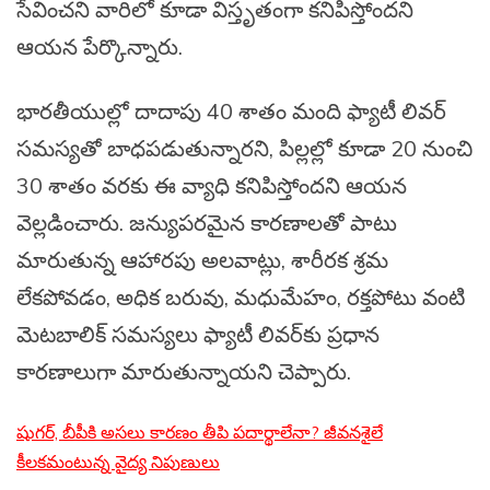
సేవించని వారిలో కూడా విస్తృతంగా కనిపిస్తోందని
ఆయన పేర్కొన్నారు.
భారతీయుల్లో దాదాపు 40 శాతం మంది ఫ్యాటీ లివర్
సమస్యతో బాధపడుతున్నారని, పిల్లల్లో కూడా 20 నుంచి
30 శాతం వరకు ఈ వ్యాధి కనిపిస్తోందని ఆయన
వెల్లడించారు. జన్యుపరమైన కారణాలతో పాటు
మారుతున్న ఆహారపు అలవాట్లు, శారీరక శ్రమ
లేకపోవడం, అధిక బరువు, మధుమేహం, రక్తపోటు వంటి
మెటబాలిక్ సమస్యలు ఫ్యాటీ లివర్‌కు ప్రధాన
కారణాలుగా మారుతున్నాయని చెప్పారు.
షుగర్, బీపీకి అసలు కారణం తీపి పదార్థాలేనా? జీవనశైలే
కీలకమంటున్న వైద్య నిపుణులు