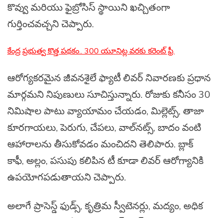
కొవ్వు మరియు ఫైబ్రోసిస్ స్థాయిని ఖచ్చితంగా
గుర్తించవచ్చని చెప్పారు.
కేంద్ర ప్రభుత్వ కొత్త పథకం.. 300 యూనిట్ల వరకు కరెంట్ ఫ్రీ.
ఆరోగ్యకరమైన జీవనశైలే ఫ్యాటీ లివర్ నివారణకు ప్రధాన
మార్గమని నిపుణులు సూచిస్తున్నారు. రోజుకు కనీసం 30
నిమిషాల పాటు వ్యాయామం చేయడం, మిల్లెట్స్, తాజా
కూరగాయలు, పెరుగు, చేపలు, వాల్‌నట్స్, బాదం వంటి
ఆహారాలను తీసుకోవడం మంచిదని తెలిపారు. బ్లాక్
కాఫీ, అల్లం, పసుపు కలిపిన టీ కూడా లివర్ ఆరోగ్యానికి
ఉపయోగపడుతాయని చెప్పారు.
అలాగే ప్రాసెస్డ్ ఫుడ్స్, కృత్రిమ స్వీటెనర్లు, మద్యం, అధిక