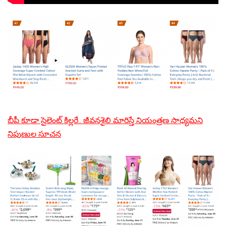
బీపీ కూడా సైలెంట్ కిల్లరే.. జీవనశైలి మారిస్తే నియంత్రణ సాధ్యమని
నిపుణుల సూచన