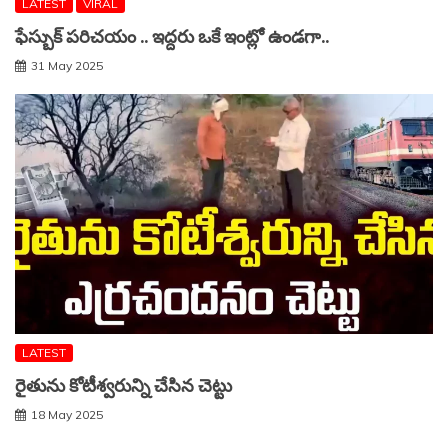
LATEST
VIRAL
ఫేస్బుక్ పరిచయం .. ఇద్దరు ఒకే ఇంట్లో ఉండగా..
31 May 2025
LATEST
రైతును కోటీశ్వరున్ని చేసిన చెట్టు
18 May 2025