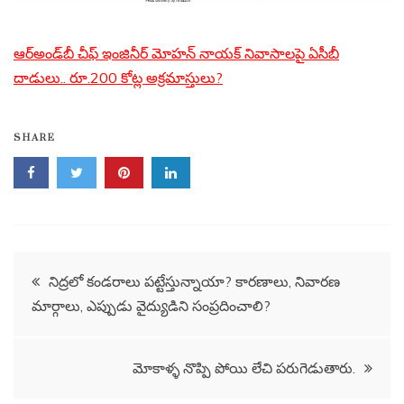
ఆర్‌అండ్‌బీ చీఫ్ ఇంజినీర్ మోహన్ నాయక్ నివాసాలపై ఏసీబీ
దాడులు.. రూ.200 కోట్ల అక్రమాస్తులు?
SHARE
Post
నిద్రలో కండరాలు పట్టేస్తున్నాయా? కారణాలు, నివారణ
మార్గాలు, ఎప్పుడు వైద్యుడిని సంప్రదించాలి?
navigation
మోకాళ్ళ నొప్పి పోయి లేచి పరుగెడుతారు.