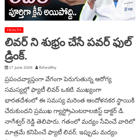
HEALTH
లివర్ ని శుభ్రం చేసే పవర్ ఫుల్
డ్రింక్.
17 June 2026
fbhealthy
ప్రపంచవ్యాప్తంగా వేగంగా పెరుగుతున్న ఆరోగ్య
సమస్యల్లో ఫ్యాటీ లివర్ ఒకటి. ముఖ్యంగా
భారతదేశంలో ఈ సమస్య మరింత ఆందోళనకర స్థాయికి
చేరుకుందని ప్రముఖ గ్యాస్ట్రోఎంటరాలజిస్ట్ డాక్టర్ డి.
నాగేశ్వర్ రెడ్డి తెలిపారు. గతంలో మద్యం సేవించే వారిలో
మాత్రమే కనిపించే ఫ్యాటీ లివర్, ఇప్పుడు మద్యం