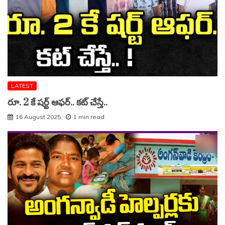
LATEST
రూ. 2 కే షర్ట్ ఆఫర్.. కట్ చేస్తే..
16 August 2025
1 min read