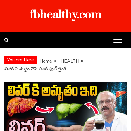
Skip
fbhealthy.com
to
content
You are Here
Home
HEALTH
లివర్ ని శుభ్రం చేసే పవర్ ఫుల్ డ్రింక్.