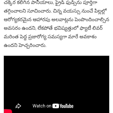
చక్కెర కలిగిన పానీయాలు, ఫ్రైడ్ ఫుడ్స్‌ను పూర్తిగా
తగ్గించాలని సూచించారు. చిన్న వయస్సు నుంచే పిల్లల్లో
ఆరోగ్యకరమైన ఆహారపు అలవాట్లను పెంపొందించాల్సిన
అవసరం ఉందని, లేకపోతే భవిష్యత్తులో ఫ్యాటీ లివర్
మరింత పెద్ద ప్రజారోగ్య సమస్యగా మారే అవకాశం
ఉందని హెచ్చరించారు.