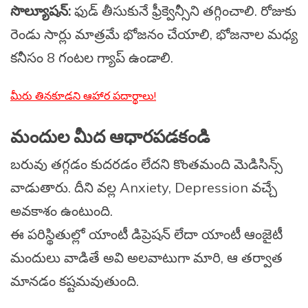
సొల్యూషన్:
ఫుడ్ తీసుకునే ఫ్రీక్వెన్సీని తగ్గించాలి. రోజుకు
రెండు సార్లు మాత్రమే భోజనం చేయాలి, భోజనాల మధ్య
కనీసం 8 గంటల గ్యాప్ ఉండాలి.
మీరు తినకూడని ఆహార పదార్థాలు!
మందుల మీద ఆధారపడకండి
బరువు తగ్గడం కుదరడం లేదని కొంతమంది మెడిసిన్స్
వాడుతారు. దీని వల్ల Anxiety, Depression వచ్చే
అవకాశం ఉంటుంది.
ఈ పరిస్థితుల్లో యాంటీ డిప్రెషన్ లేదా యాంటీ ఆంజైటీ
మందులు వాడితే అవి అలవాటుగా మారి, ఆ తర్వాత
మానడం కష్టమవుతుంది.