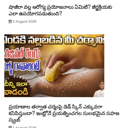
షాజీరా వల్ల ఆరోగ్య ప్రయోజనాలు ఏమిటి? జీర్ణక్రియకు
ఎలా ఉపయోగపడుతుంది?
3 August 2026
ప్రయాణాల తర్వాత చర్మంపై డెడ్ స్కిన్ ఎక్కువగా
కనిపిస్తుందా? ఇంట్లోనే ప్రయత్నించగల సులభమైన సహజ
స్క్రబ్
1 August 2026