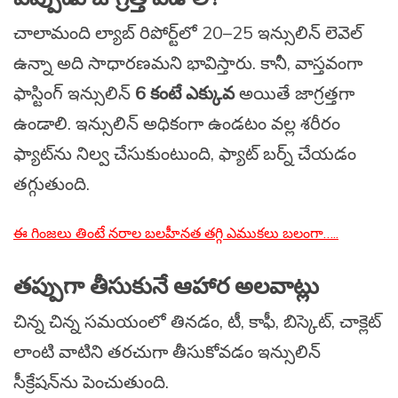
చాలామంది ల్యాబ్ రిపోర్ట్‌లో 20–25 ఇన్సులిన్ లెవెల్
ఉన్నా అది సాధారణమని భావిస్తారు. కానీ, వాస్తవంగా
ఫాస్టింగ్ ఇన్సులిన్
6 కంటే ఎక్కువ
అయితే జాగ్రత్తగా
ఉండాలి. ఇన్సులిన్ అధికంగా ఉండటం వల్ల శరీరం
ఫ్యాట్‌ను నిల్వ చేసుకుంటుంది, ఫ్యాట్ బర్న్ చేయడం
తగ్గుతుంది.
ఈ గింజలు తింటే నరాల బలహీనత తగ్గి ఎముకలు బలంగా…..
తప్పుగా తీసుకునే ఆహార అలవాట్లు
చిన్న చిన్న సమయంలో తినడం, టీ, కాఫీ, బిస్కెట్, చాక్లెట్
లాంటి వాటిని తరచుగా తీసుకోవడం ఇన్సులిన్
సీక్రేషన్‌ను పెంచుతుంది.