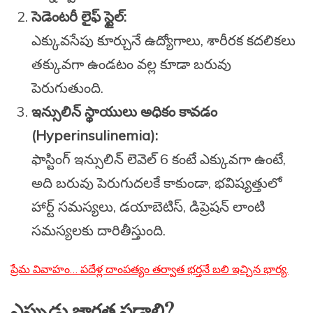
సెడెంటరీ లైఫ్ స్టైల్:
ఎక్కువసేపు కూర్చునే ఉద్యోగాలు, శారీరక కదలికలు
తక్కువగా ఉండటం వల్ల కూడా బరువు
పెరుగుతుంది.
ఇన్సులిన్ స్థాయులు అధికం కావడం
(Hyperinsulinemia):
ఫాస్టింగ్ ఇన్సులిన్ లెవెల్ 6 కంటే ఎక్కువగా ఉంటే,
అది బరువు పెరుగుదలకే కాకుండా, భవిష్యత్తులో
హార్ట్ సమస్యలు, డయాబెటిస్, డిప్రెషన్ లాంటి
సమస్యలకు దారితీస్తుంది.
ప్రేమ వివాహం… పదేళ్ల దాంపత్యం తర్వాత భర్తనే బలి ఇచ్చిన భార్య.
ఎప్పుడు జాగ్రత్త పడాలి?