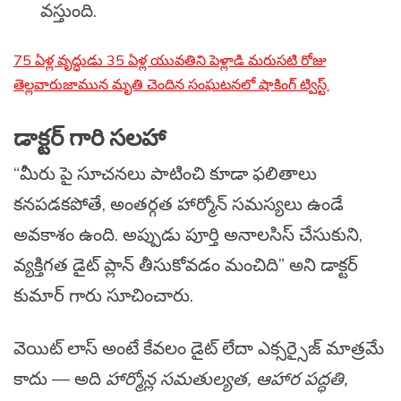
వస్తుంది.
75 ఏళ్ల వృద్ధుడు 35 ఏళ్ల యువతిని పెళ్లాడి మరుసటి రోజు
తెల్లవారుజామున మృతి చెందిన సంఘటనలో షాకింగ్ ట్విస్ట్.
డాక్టర్ గారి సలహా
“మీరు పై సూచనలు పాటించి కూడా ఫలితాలు
కనపడకపోతే, అంతర్గత హార్మోన్ సమస్యలు ఉండే
అవకాశం ఉంది. అప్పుడు పూర్తి అనాలసిస్ చేసుకుని,
వ్యక్తిగత డైట్ ప్లాన్ తీసుకోవడం మంచిది” అని డాక్టర్
కుమార్ గారు సూచించారు.
వెయిట్ లాస్ అంటే కేవలం డైట్ లేదా ఎక్సర్సైజ్ మాత్రమే
కాదు — అది
హార్మోన్ల సమతుల్యత, ఆహార పద్ధతి,