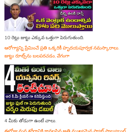
10 రెట్లు జుట్టు ఎక్కువ ఒత్తుగా పెరుగుతుంది.
ఆరోగ్యాన్ని ప్రేమించే ప్రతి ఒక్కరికీ హృదయపూర్వక నమస్కారాలు.
జుట్టు రూట్స్‌ను బలపరచడం, వేగంగా
4 మీకు తోడుగా ఉంటే చాలు.
ఈరోజు మన శరీరానికి కావలసిన అతి ముఖ్యమైన ఫ్యాట్ సాల్యుబుల్