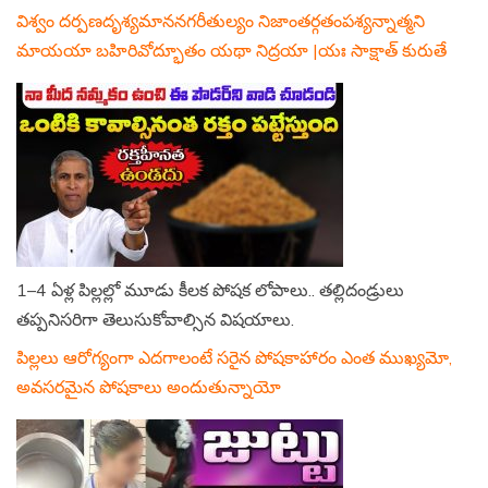
విశ్వం దర్పణదృశ్యమాననగరీతుల్యం నిజాంతర్గతంపశ్యన్నాత్మని
మాయయా బహిరివోద్భూతం యథా నిద్రయా |యః సాక్షాత్ కురుతే
1–4 ఏళ్ల పిల్లల్లో మూడు కీలక పోషక లోపాలు.. తల్లిదండ్రులు
తప్పనిసరిగా తెలుసుకోవాల్సిన విషయాలు.
పిల్లలు ఆరోగ్యంగా ఎదగాలంటే సరైన పోషకాహారం ఎంత ముఖ్యమో,
అవసరమైన పోషకాలు అందుతున్నాయో