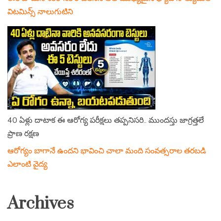
విటమిన్స్ నాలుగుటిని
40 ఏళ్లు దాటాక ఈ ఆరోగ్య పరీక్షలు తప్పనిసరి.. ముందస్తు జాగ్రత్తలే
ప్రాణ రక్షణ
ఆరోగ్యం బాగానే ఉందని భావించి చాలా మంది సంవత్సరాల తరబడి
ఎలాంటి వైద్య
Archives