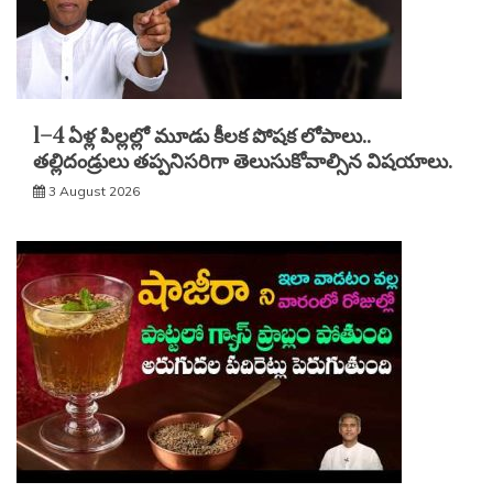
1–4 ఏళ్ల పిల్లల్లో మూడు కీలక పోషక లోపాలు..
తల్లిదండ్రులు తప్పనిసరిగా తెలుసుకోవాల్సిన విషయాలు.
3 August 2026