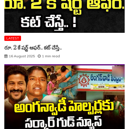
LATEST
రూ. 2 కే షర్ట్ ఆఫర్.. కట్ చేస్తే..
16 August 2025
1 min read