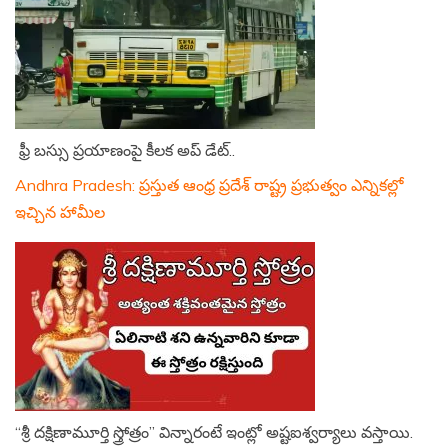
ఫ్రీ బస్సు ప్రయాణంపై కీలక అప్ డేట్..
Andhra Pradesh: ప్రస్తుత ఆంధ్ర ప్రదేశ్ రాష్ట్ర ప్రభుత్వం ఎన్నికల్లో
ఇచ్చిన హామీల
“శ్రీ దక్షిణామూర్తి స్త్రోత్రం” విన్నారంటే ఇంట్లో అష్టఐశ్వర్యాలు వస్తాయి.