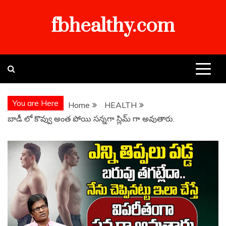
Skip
fbhealthy.com
to
content
You are Here
Home
HEALTH
బాడీ లో కొవ్వు అంత పోయి సన్నగా స్లిమ్ గా అవుతారు.