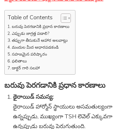
Table of Contents
బరువు పెరగడానికి ప్రధాన కారణాలు
ఎప్పుడు జాగ్రత్త పడాలి?
తప్పుగా తీసుకునే ఆహార అలవాట్లు
మందుల మీద ఆధారపడకండి
సహజమైన పరిష్కారం
ఫలితాలు
డాక్టర్ గారి సలహా
బరువు పెరగడానికి ప్రధాన కారణాలు
థైరాయిడ్ సమస్య:
థైరాయిడ్ హార్మోన్ స్థాయులు అసమతుల్యంగా
ఉన్నప్పుడు, ముఖ్యంగా TSH లెవెల్ ఎక్కువగా
ఉన్నప్పుడు బరువు పెరుగుతుంది.