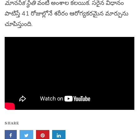
మానసిక స్థితి
వంటి అంశాల కలయిక. సరైన విధానం
పాటిస్తే 41 రోజుల్లోనే శరీరం ఆరోగ్యకరమైన మార్పును
చూపిస్తుంది.
SHARE