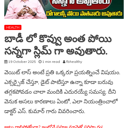
HEALTH
బాడీ లో కొవ్వు అంత పోయి
సన్నగా స్లిమ్ గా అవుతారు.
19 October 2025
1 min read
fbhealthy
వెయిట్ లాస్ అంటే ప్రతి ఒక్కరూ ప్రయత్నించే విషయం.
ఎక్సర్సైజ్ చేస్తూ, డైట్ పాటిస్తూ ఉన్నా కూడా బరువు
తగ్గకపోవడం చాలా మందికి ఎదురయ్యే సమస్య. దీని
వెనుక అసలు కారణాలు ఏంటో, ఎలా నియంత్రించాలో
డాక్టర్ ఎస్. కుమార్ గారు వివరించారు.
జుట్టు రాలిపోతోందా? ఇంట్లోనే సహజ నూనెతో పరిష్కారం!