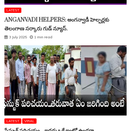
LATEST
ANGANVADI HELPERS: అంగన్వాడీ హెల్పర్లకు
తెలంగాణ సర్కారు గుడ్ న్యూస్.
3 July 2025
1 min read
LATEST
VIRAL
ఫేస్బుక్ పరిచయం .. ఇద్దరు ఒకే ఇంట్లో ఉండగా..