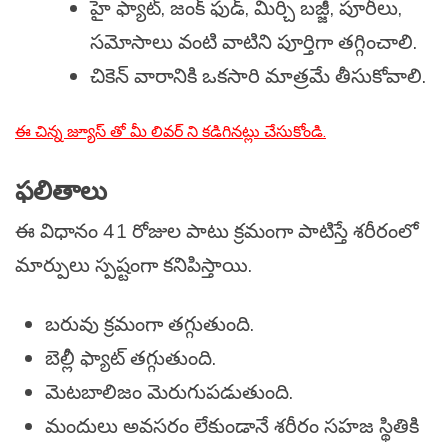
హై ఫ్యాట్, జంక్ ఫుడ్, మిర్చి బజ్జీ, పూరీలు,
సమోసాలు వంటి వాటిని పూర్తిగా తగ్గించాలి.
చికెన్ వారానికి ఒకసారి మాత్రమే తీసుకోవాలి.
ఈ చిన్న జ్యూస్ తో మీ లివర్ ని కడిగినట్లు చేసుకోండి.
ఫలితాలు
ఈ విధానం 41 రోజుల పాటు క్రమంగా పాటిస్తే శరీరంలో
మార్పులు స్పష్టంగా కనిపిస్తాయి.
బరువు క్రమంగా తగ్గుతుంది.
బెల్లీ ఫ్యాట్ తగ్గుతుంది.
మెటబాలిజం మెరుగుపడుతుంది.
మందులు అవసరం లేకుండానే శరీరం సహజ స్థితికి