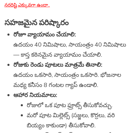
నరదిష్టి ఎక్కువగా ఉందా..
సహజమైన పరిష్కారం
రోజూ వ్యాయామం చేయాలి:
ఉదయం 40 నిమిషాలు, సాయంత్రం 40 నిమిషాలు
— కాస్త కఠినమైన వ్యాయామం చేయాలి.
రోజుకు రెండు పూటలు మాత్రమే తినాలి:
ఉదయం ఒకసారి, సాయంత్రం ఒకసారి. భోజనాల
మధ్య కనీసం 8 గంటల గ్యాప్ ఉండాలి.
ఆహార నియమాలు:
రోజులో ఒక పూట ఫ్రూట్స్ తీసుకోవచ్చు.
మరో పూట మిల్లెట్స్ (సజ్జలు, కొర్రలు, వరి
బియ్యం కాకుండా) తీసుకోవాలి.