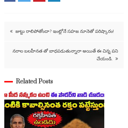
Post
జుట్టు రాలిపోతోందా? ఇంట్లోనే సహజ నూనెతో పరిష్కారం!
navigation
నరాల బలహీనత తో బాధపడుతున్నారా అయితే ఈ చిన్న పని
చేయండి.
Related Posts