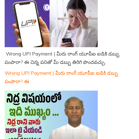
Wrong UPI Payment | మీరు రాంగ్ యూపీఐ ఐడికి డబ్బు
పంపారా? ఈ చిన్న పనితో మీ డబ్బు తిరిగి పొందవచ్చు.
Wrong UPI Payment | మీరు రాంగ్ యూపీఐ ఐడికి డబ్బు
పంపారా? ఈ