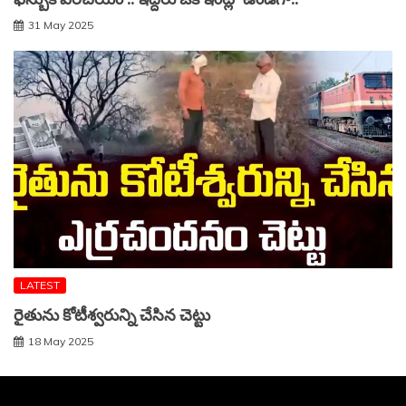
31 May 2025
LATEST
రైతును కోటీశ్వరున్ని చేసిన చెట్టు
18 May 2025