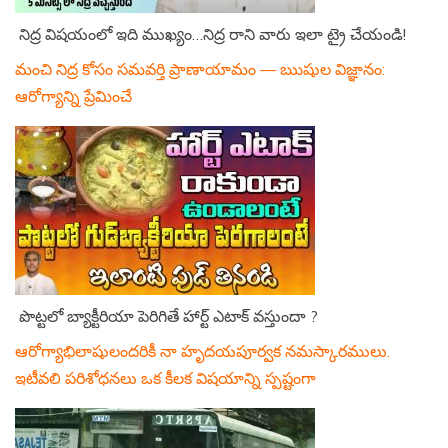
నిద్ర విషయంలో ఇది ముఖ్యం…నిద్ర రాని వారు ఇలా ట్రై చేయండి!
మంచి నిద్ర కోసం సమవర్తి ప్రాణాయామం — ఋషుల విజ్ఞానం:
ఆరోగ్యాన్ని ప్రేమించే
పొట్టలో బ్యాక్టీరియా పెరిగితే హార్ట్ ఎటాక్ వస్తుందా ?
ఆరోగ్యాభిలాషులందరికీ నా హృదయపూర్వక నమస్కారములు.
ఇటీవలి పరిశోధనలు ఒక కీలక విషయాన్ని స్పష్టంగా