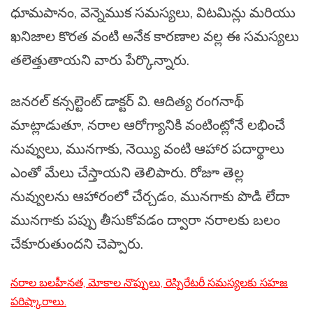
ధూమపానం, వెన్నెముక సమస్యలు, విటమిన్లు మరియు
ఖనిజాల కొరత వంటి అనేక కారణాల వల్ల ఈ సమస్యలు
తలెత్తుతాయని వారు పేర్కొన్నారు.
జనరల్ కన్సల్టెంట్ డాక్టర్ వి. ఆదిత్య రంగనాథ్
మాట్లాడుతూ, నరాల ఆరోగ్యానికి వంటింట్లోనే లభించే
నువ్వులు, మునగాకు, నెయ్యి వంటి ఆహార పదార్థాలు
ఎంతో మేలు చేస్తాయని తెలిపారు. రోజూ తెల్ల
నువ్వులను ఆహారంలో చేర్చడం, మునగాకు పొడి లేదా
మునగాకు పప్పు తీసుకోవడం ద్వారా నరాలకు బలం
చేకూరుతుందని చెప్పారు.
నరాల బలహీనత, మోకాల నొప్పులు, రెస్పిరేటరీ సమస్యలకు సహజ
పరిష్కారాలు.