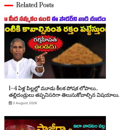
Related Posts
1–4 ఏళ్ల పిల్లల్లో మూడు కీలక పోషక లోపాలు..
తల్లిదండ్రులు తప్పనిసరిగా తెలుసుకోవాల్సిన విషయాలు.
3 August 2026