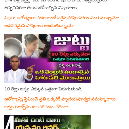
తప్పనిసరిగా తెలుసుకోవాల్సిన విషయాలు.
పిల్లలు ఆరోగ్యంగా ఎదగాలంటే సరైన పోషకాహారం ఎంత ముఖ్యమో,
అవసరమైన పోషకాలు అందుతున్నాయో
10 రెట్లు జుట్టు ఎక్కువ ఒత్తుగా పెరుగుతుంది.
ఆరోగ్యాన్ని ప్రేమించే ప్రతి ఒక్కరికీ హృదయపూర్వక నమస్కారాలు.
జుట్టు రూట్స్‌ను బలపరచడం, వేగంగా