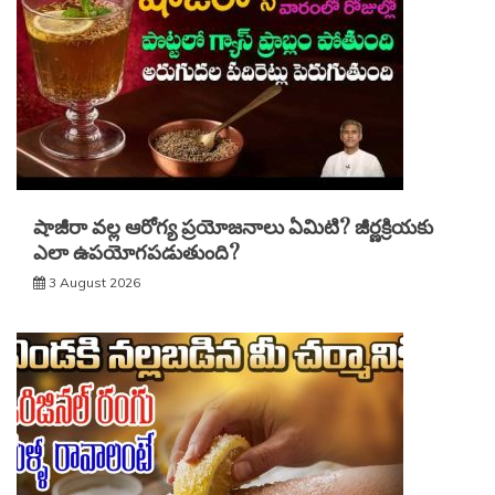
షాజీరా వల్ల ఆరోగ్య ప్రయోజనాలు ఏమిటి? జీర్ణక్రియకు
ఎలా ఉపయోగపడుతుంది?
3 August 2026