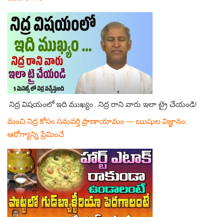
నిద్ర విషయంలో ఇది ముఖ్యం…నిద్ర రాని వారు ఇలా ట్రై చేయండి!
మంచి నిద్ర కోసం సమవర్తి ప్రాణాయామం — ఋషుల విజ్ఞానం:
ఆరోగ్యాన్ని ప్రేమించే