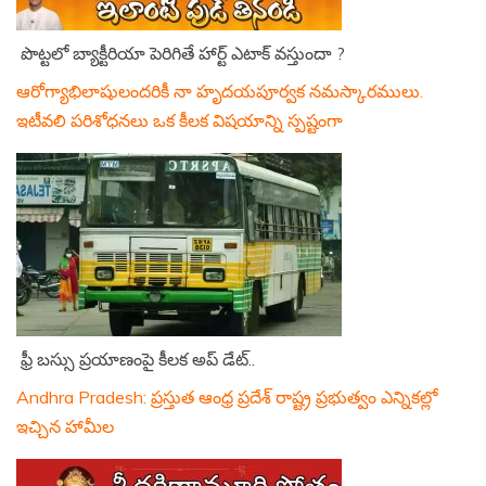
పొట్టలో బ్యాక్టీరియా పెరిగితే హార్ట్ ఎటాక్ వస్తుందా ?
ఆరోగ్యాభిలాషులందరికీ నా హృదయపూర్వక నమస్కారములు.
ఇటీవలి పరిశోధనలు ఒక కీలక విషయాన్ని స్పష్టంగా
ఫ్రీ బస్సు ప్రయాణంపై కీలక అప్ డేట్..
Andhra Pradesh: ప్రస్తుత ఆంధ్ర ప్రదేశ్ రాష్ట్ర ప్రభుత్వం ఎన్నికల్లో
ఇచ్చిన హామీల