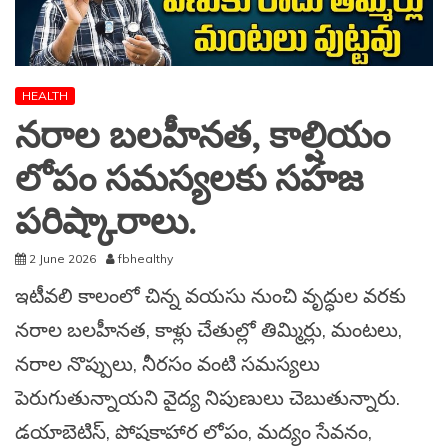
HEALTH
నరాల బలహీనత, కాల్షియం
లోపం సమస్యలకు సహజ
పరిష్కారాలు.
2 June 2026
fbhealthy
ఇటీవలి కాలంలో చిన్న వయసు నుంచి వృద్ధుల వరకు
నరాల బలహీనత, కాళ్లు చేతుల్లో తిమ్మిర్లు, మంటలు,
నరాల నొప్పులు, నీరసం వంటి సమస్యలు
పెరుగుతున్నాయని వైద్య నిపుణులు చెబుతున్నారు.
డయాబెటిస్, పోషకాహార లోపం, మద్యం సేవనం,