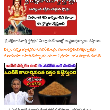
“శ్రీ దక్షిణామూర్తి స్త్రోత్రం” విన్నారంటే ఇంట్లో అష్టఐశ్వర్యాలు వస్తాయి.
విశ్వం దర్పణదృశ్యమాననగరీతుల్యం నిజాంతర్గతంపశ్యన్నాత్మని
మాయయా బహిరివోద్భూతం యథా నిద్రయా |యః సాక్షాత్ కురుతే
1–4 ఏళ్ల పిల్లల్లో మూడు కీలక పోషక లోపాలు.. తల్లిదండ్రులు