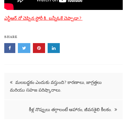
ఎన్టీఆర్ నో చెప్పిన స్టోరీ కి.. బన్నీఓకే చెప్పాడా.?
SHARE
Post
మలబద్ధకం ఎందుకు వస్తుంది? కారణాలు, జాగ్రత్తలు
మరియు సహజ పరిష్కారాలు.
navigation
కీళ్ల నొప్పులు తగ్గాలంటే ఆహారం, జీవనశైలి కీలకం.