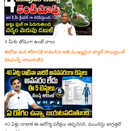
4 మీకు తోడుగా ఉంటే చాలు.
ఈరోజు మన శరీరానికి కావలసిన అతి ముఖ్యమైన ఫ్యాట్ సాల్యుబుల్
విటమిన్స్ నాలుగుటిని
40 ఏళ్లు దాటాక ఈ ఆరోగ్య పరీక్షలు తప్పనిసరి.. ముందస్తు జాగ్రత్తలే