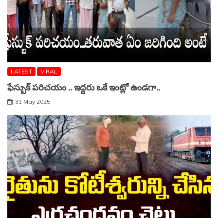
LATEST
VIRAL
ఫేస్బుక్ పరిచయం .. ఇద్దరు ఒకే ఇంట్లో ఉండగా..
31 May 2025