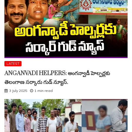
LATEST
ANGANVADI HELPERS: అంగన్వాడీ హెల్పర్లకు
తెలంగాణ సర్కారు గుడ్ న్యూస్.
3 July 2025
1 min read