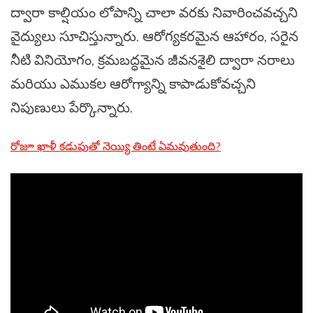
ద్వారా కాల్షియం లోపాన్ని చాలా వరకు నివారించవచ్చని
వైద్యులు సూచిస్తున్నారు. ఆరోగ్యకరమైన ఆహారం, సరైన
నీటి వినియోగం, క్రమబద్ధమైన జీవనశైలి ద్వారా నరాలు
మరియు ఎముకల ఆరోగ్యాన్ని కాపాడుకోవచ్చని
నిపుణులు పేర్కొన్నారు.
రోజూ ఖాళీ కడుపుతో నెయ్యి తింటే ఏమవుతుంది?