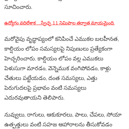
సూచించారు.
ఉద్యోగం వదిలేశాక ….స్వేచ్ఛ 11 నిమిషాల తర్వాత మాయమైంది.
మరోవైపు వృద్ధాప్యంలో కనిపించే ఎముకల బలహీనత,
కాల్షియం లోపం సమస్యలపై నిపుణులు ప్రత్యేకంగా
హెచ్చరించారు. కాల్షియం లోపం వల్ల ఎముకలు
పెళుసుగా మారడం, వెన్నెముక వంగిపోవడం, కాళ్లు
చేతులు పట్టేయడం, దంత సమస్యలు, ఎత్తు
పెరుగుదలపై ప్రభావం వంటి సమస్యలు
ఎదురవుతాయని తెలిపారు.
నువ్వులు, రాగులు, ఆకుకూరలు, పాలు, చేపలు, సోయా
ఉత్పత్తులు వంటి సహజ ఆహారాలను తీసుకోవడం