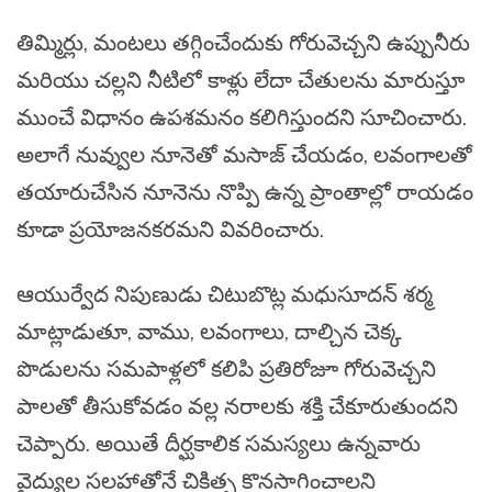
తిమ్మిర్లు, మంటలు తగ్గించేందుకు గోరువెచ్చని ఉప్పునీరు
మరియు చల్లని నీటిలో కాళ్లు లేదా చేతులను మారుస్తూ
ముంచే విధానం ఉపశమనం కలిగిస్తుందని సూచించారు.
అలాగే నువ్వుల నూనెతో మసాజ్ చేయడం, లవంగాలతో
తయారుచేసిన నూనెను నొప్పి ఉన్న ప్రాంతాల్లో రాయడం
కూడా ప్రయోజనకరమని వివరించారు.
ఆయుర్వేద నిపుణుడు చిటుబొట్ల మధుసూదన్ శర్మ
మాట్లాడుతూ, వాము, లవంగాలు, దాల్చిన చెక్క
పొడులను సమపాళ్లలో కలిపి ప్రతిరోజూ గోరువెచ్చని
పాలతో తీసుకోవడం వల్ల నరాలకు శక్తి చేకూరుతుందని
చెప్పారు. అయితే దీర్ఘకాలిక సమస్యలు ఉన్నవారు
వైద్యుల సలహాతోనే చికిత్స కొనసాగించాలని