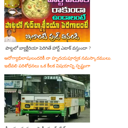
పొట్టలో బ్యాక్టీరియా పెరిగితే హార్ట్ ఎటాక్ వస్తుందా ?
ఆరోగ్యాభిలాషులందరికీ నా హృదయపూర్వక నమస్కారములు.
ఇటీవలి పరిశోధనలు ఒక కీలక విషయాన్ని స్పష్టంగా