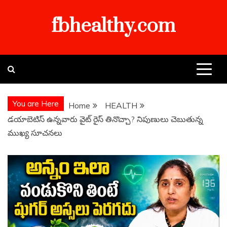
Skip
fbhealthy.com
to
content
You are Here
Home
HEALTH
డయాబెటిస్ ఉన్నవారు వైట్ రైస్ తినొచ్చా? నిపుణులు చెబుతున్న
ముఖ్య సూచనలు