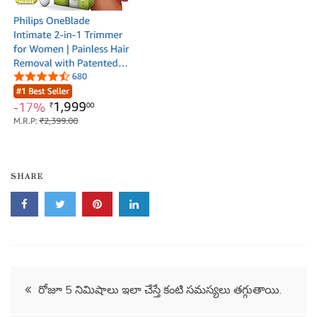
SHARE
Post
రోజూ 5 నిమిషాలు ఇలా చేస్తే కంటి సమస్యలు తగ్గుతాయి.