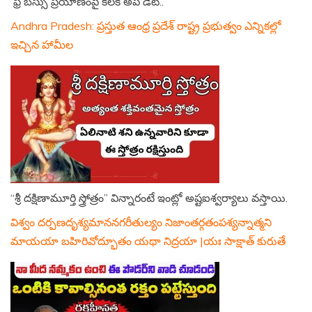
ఫ్రీ బస్సు ప్రయాణంపై కీలక అప్ డేట్..
Andhra Pradesh: ప్రస్తుత ఆంధ్ర ప్రదేశ్ రాష్ట్ర ప్రభుత్వం ఎన్నికల్లో
ఇచ్చిన హామీల
“శ్రీ దక్షిణామూర్తి స్త్రోత్రం” విన్నారంటే ఇంట్లో అష్టఐశ్వర్యాలు వస్తాయి.
విశ్వం దర్పణదృశ్యమాననగరీతుల్యం నిజాంతర్గతంపశ్యన్నాత్మని
మాయయా బహిరివోద్భూతం యథా నిద్రయా |యః సాక్షాత్ కురుతే