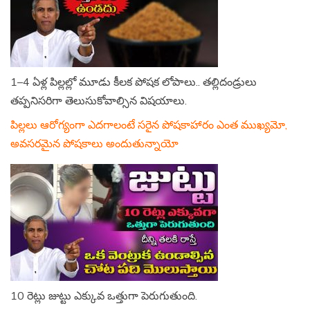
1–4 ఏళ్ల పిల్లల్లో మూడు కీలక పోషక లోపాలు.. తల్లిదండ్రులు
తప్పనిసరిగా తెలుసుకోవాల్సిన విషయాలు.
పిల్లలు ఆరోగ్యంగా ఎదగాలంటే సరైన పోషకాహారం ఎంత ముఖ్యమో,
అవసరమైన పోషకాలు అందుతున్నాయో
10 రెట్లు జుట్టు ఎక్కువ ఒత్తుగా పెరుగుతుంది.