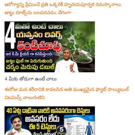
ఆరోగ్యాన్ని ప్రేమించే ప్రతి ఒక్కరికీ హృదయపూర్వక నమస్కారాలు.
జుట్టు రూట్స్‌ను బలపరచడం, వేగంగా
4 మీకు తోడుగా ఉంటే చాలు.
ఈరోజు మన శరీరానికి కావలసిన అతి ముఖ్యమైన ఫ్యాట్ సాల్యుబుల్
విటమిన్స్ నాలుగుటిని