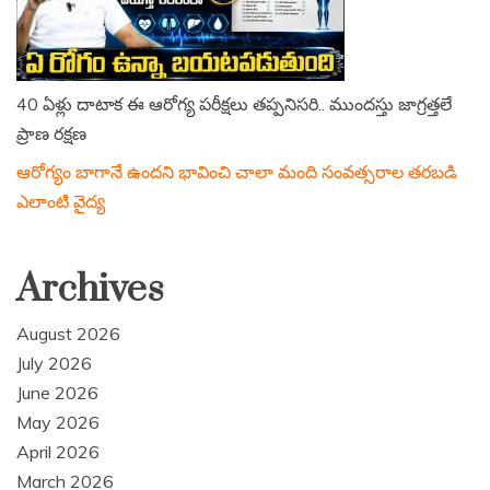
40 ఏళ్లు దాటాక ఈ ఆరోగ్య పరీక్షలు తప్పనిసరి.. ముందస్తు జాగ్రత్తలే
ప్రాణ రక్షణ
ఆరోగ్యం బాగానే ఉందని భావించి చాలా మంది సంవత్సరాల తరబడి
ఎలాంటి వైద్య
Archives
August 2026
July 2026
June 2026
May 2026
April 2026
March 2026