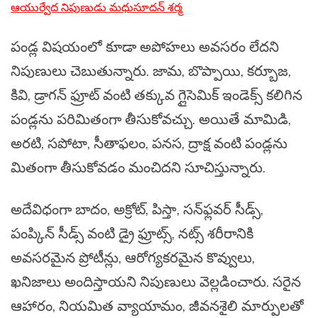
ఆయుర్వేద నిపుణుడు మధుసూదన్ శర్మ
పండ్ల విషయంలో కూడా అపోహలు అవసరం లేదని
నిపుణులు చెబుతున్నారు. జామ, బొప్పాయి, కర్బూజ,
కివి, డ్రాగన్ ఫ్రూట్ వంటి తక్కువ గ్లైసెమిక్ ఇండెక్స్ కలిగిన
పండ్లను పరిమితంగా తీసుకోవచ్చు. అయితే మామిడి,
అరటి, సపోటా, సీతాఫలం, పనస, ద్రాక్ష వంటి పండ్లను
మితంగా తీసుకోవడం మంచిదని సూచిస్తున్నారు.
అదేవిధంగా బాదం, అక్రోట్, పిస్తా, సన్‌ఫ్లవర్ సీడ్స్,
పంప్కిన్ సీడ్స్ వంటి డ్రై ఫ్రూట్స్, నట్స్ శరీరానికి
అవసరమైన ప్రోటీన్లు, ఆరోగ్యకరమైన కొవ్వులు,
ఖనిజాలు అందిస్తాయని నిపుణులు వెల్లడించారు. సరైన
ఆహారం, నియమిత వ్యాయామం, జీవనశైలి మార్పులతో