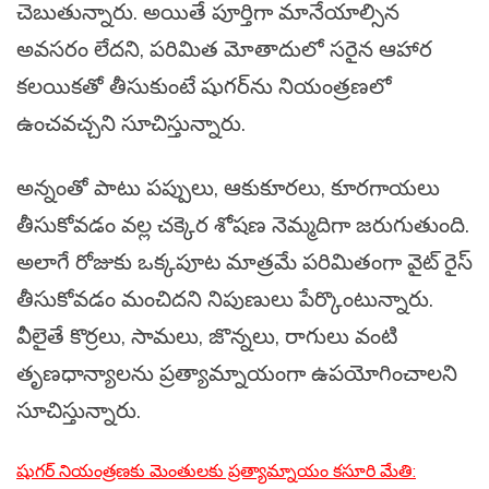
చెబుతున్నారు. అయితే పూర్తిగా మానేయాల్సిన
అవసరం లేదని, పరిమిత మోతాదులో సరైన ఆహార
కలయికతో తీసుకుంటే షుగర్‌ను నియంత్రణలో
ఉంచవచ్చని సూచిస్తున్నారు.
అన్నంతో పాటు పప్పులు, ఆకుకూరలు, కూరగాయలు
తీసుకోవడం వల్ల చక్కెర శోషణ నెమ్మదిగా జరుగుతుంది.
అలాగే రోజుకు ఒక్కపూట మాత్రమే పరిమితంగా వైట్ రైస్
తీసుకోవడం మంచిదని నిపుణులు పేర్కొంటున్నారు.
వీలైతే కొర్రలు, సామలు, జొన్నలు, రాగులు వంటి
తృణధాన్యాలను ప్రత్యామ్నాయంగా ఉపయోగించాలని
సూచిస్తున్నారు.
షుగర్ నియంత్రణకు మెంతులకు ప్రత్యామ్నాయం కసూరి మేతి: