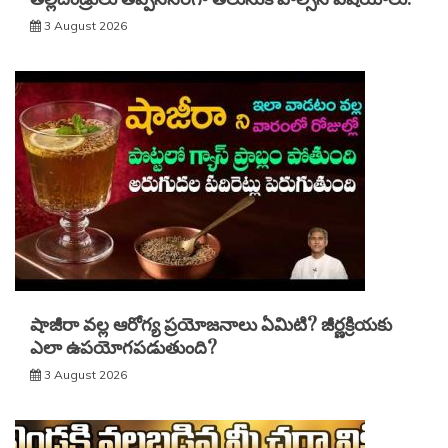
3 August 2026
షాజీరా వల్ల ఆరోగ్య ప్రయోజనాలు ఏమిటి? జీర్ణక్రియకు
ఎలా ఉపయోగపడుతుంది?
3 August 2026