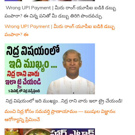
Wrong UPI Payment | మీరు రాంగ్ యూపీఐ ఐడికి డబ్బు
పంపారా? ఈ చిన్న పనితో మీ డబ్బు తిరిగి పొందవచ్చు.
Wrong UPI Payment | మీరు రాంగ్ యూపీఐ ఐడికి డబ్బు
పంపారా? ఈ
నిద్ర విషయంలో ఇది ముఖ్యం…నిద్ర రాని వారు ఇలా ట్రై చేయండి!
మంచి నిద్ర కోసం సమవర్తి ప్రాణాయామం — ఋషుల విజ్ఞానం:
ఆరోగ్యాన్ని ప్రేమించే