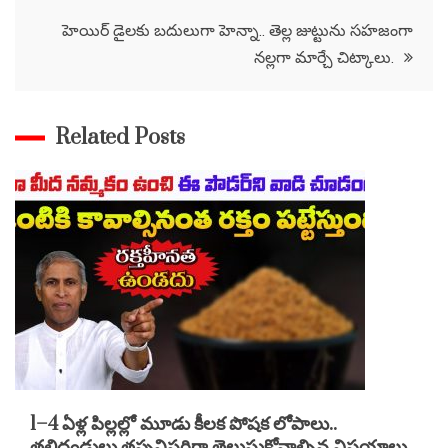
navigation
హెయిర్ డైలకు బదులుగా హెన్నా.. తెల్ల జుట్టును సహజంగా
నల్లగా మార్చే చిట్కాలు.
Related Posts
1–4 ఏళ్ల పిల్లల్లో మూడు కీలక పోషక లోపాలు..
తల్లిదండ్రులు తప్పనిసరిగా తెలుసుకోవాల్సిన విషయాలు.