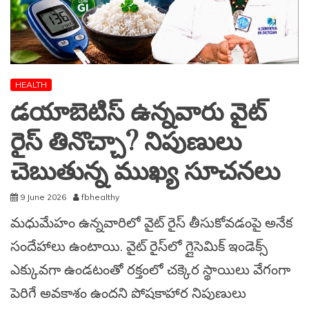
HEALTH
డయాబెటిస్ ఉన్నవారు వైట్
రైస్ తినొచ్చా? నిపుణులు
చెబుతున్న ముఖ్య సూచనలు
9 June 2026
fbhealthy
మధుమేహం ఉన్నవారిలో వైట్ రైస్ తీసుకోవడంపై అనేక
సందేహాలు ఉంటాయి. వైట్ రైస్‌లో గ్లైసెమిక్ ఇండెక్స్
ఎక్కువగా ఉండటంతో రక్తంలో చక్కెర స్థాయిలు వేగంగా
పెరిగే అవకాశం ఉందని పోషకాహార నిపుణులు