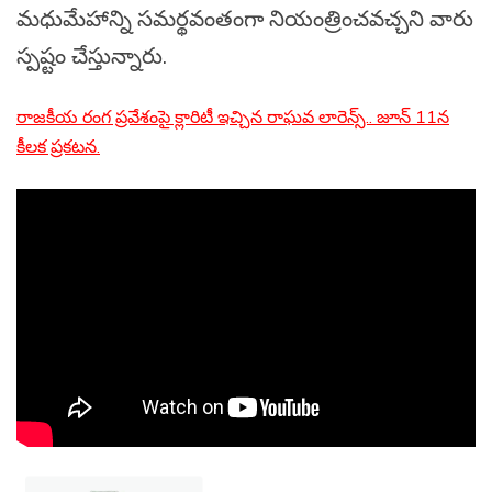
మధుమేహాన్ని సమర్థవంతంగా నియంత్రించవచ్చని వారు
స్పష్టం చేస్తున్నారు.
రాజకీయ రంగ ప్రవేశంపై క్లారిటీ ఇచ్చిన రాఘవ లారెన్స్.. జూన్ 11న
కీలక ప్రకటన.