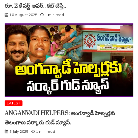
రూ. 2 కే షర్ట్ ఆఫర్.. కట్ చేస్తే..
16 August 2025
1 min read
LATEST
ANGANVADI HELPERS: అంగన్వాడీ హెల్పర్లకు
తెలంగాణ సర్కారు గుడ్ న్యూస్.
3 July 2025
1 min read